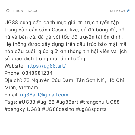
3 MONTHS AGO
134 views
UG88 cung cấp danh mục giải trí trực tuyến tập
trung vào các sảnh Casino live, cá độ bóng đá, nổ
hũ và bắn cá, đá gà với tốc độ truyền tải ổn định.
Hệ thống được xây dựng trên cấu trúc bảo mật mã
hóa đầu cuối, giúp giữ kín thông tin hội viên và lịch
sử giao dịch trong mọi tình huống.
Website:
https://ug88.art/
Phone: 0348981234
Địa chỉ: 73 Nguyễn Cửu Đàm, Tân Sơn Nhì, Hồ Chí
Minh, Vietnam
Email:
ug88art@gmail.com
Tags: #UG88 #ug_88 #ug88art #trangchu_UG88
#dangky_UG88 #UG88casino #ug88sports