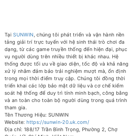
Tại
SUNWIN
, chúng tôi phát triển và vận hành nền
tảng giải trí trực tuyến với hệ sinh thái trò chơi đa
dạng, từ các game truyền thống đến hiện đại, phục
vụ người dùng trên nhiều thiết bị khác nhau. Hệ
thống được tối ưu về giao diện, tốc độ và khả năng
xử lý nhằm đảm bảo trải nghiệm mượt mà, ổn định
trong mọi thời điểm truy cập. Chúng tôi đồng thời
triển khai các lớp bảo mật dữ liệu và cơ chế kiểm
soát hệ thống để duy trì tính minh bạch, công bằng
và an toàn cho toàn bộ người dùng trong quá trình
tham gia.
Tên Thương Hiệu: SUNWIN
Website:
https://sunwin-20.uk.com/
Địa chỉ: 188/17 Trần Bình Trọng, Phường 2, Chợ