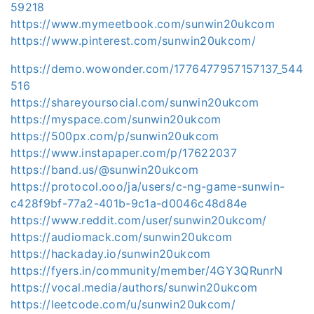
59218
https://www.mymeetbook.com/sunwin20ukcom
https://www.pinterest.com/sunwin20ukcom/
https://demo.wowonder.com/1776477957157137_544
516
https://shareyoursocial.com/sunwin20ukcom
https://myspace.com/sunwin20ukcom
https://500px.com/p/sunwin20ukcom
https://www.instapaper.com/p/17622037
https://band.us/@sunwin20ukcom
https://protocol.ooo/ja/users/c-ng-game-sunwin-
c428f9bf-77a2-401b-9c1a-d0046c48d84e
https://www.reddit.com/user/sunwin20ukcom/
https://audiomack.com/sunwin20ukcom
https://hackaday.io/sunwin20ukcom
https://fyers.in/community/member/4GY3QRunrN
https://vocal.media/authors/sunwin20ukcom
https://leetcode.com/u/sunwin20ukcom/