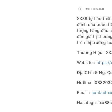
3 MONTHS AGO
XX88 tự hào thiết
đánh dấu bước tiế
tượng hàng đầu c
đến giá trị thươ
trên thị trường to
Thương Hiệu : XX
Website :
https:/
Địa Chỉ : 5 Ng. Q
Hotline : 083203
Email :
contact.
Hashtag : #xx88