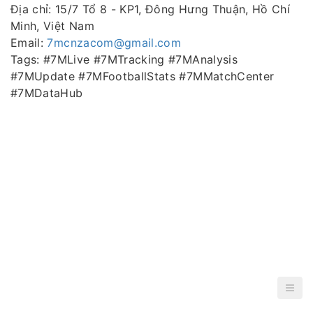
Địa chỉ: 15/7 Tổ 8 - KP1, Đông Hưng Thuận, Hồ Chí
Minh, Việt Nam
Email:
7mcnzacom@gmail.com
Tags: #7MLive #7MTracking #7MAnalysis
#7MUpdate #7MFootballStats #7MMatchCenter
#7MDataHub