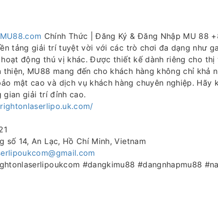
MU88.com
Chính Thức | Đăng Ký & Đăng Nhập MU 88 
n tảng giải trí tuyệt vời với các trò chơi đa dạng như g
 hoạt động thú vị khác. Được thiết kế dành riêng cho th
ân thiện, MU88 mang đến cho khách hàng không chỉ khả n
ảo mật cao và dịch vụ khách hàng chuyên nghiệp. Hãy
gian giải trí đỉnh cao.
brightonlaserlipo.uk.com/
21
g số 14, An Lạc, Hồ Chí Minh, Vietnam
aserlipoukcom@gmail.com
ightonlaserlipoukcom #dangkimu88 #dangnhapmu88 #n