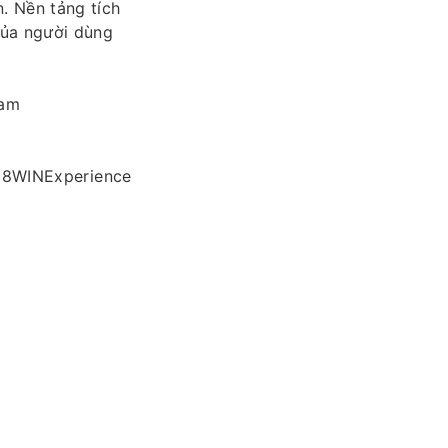
. Nền tảng tích
của người dùng
Nam
8WINExperience