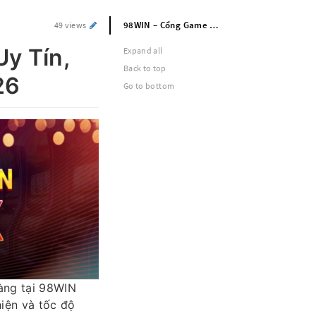
98WIN – Cổng Game Online Nạp Rút Uy Tín, Siêu Tốc Cho Game Thủ Mới Nhất 2026
49 views
y Tín,
Expand all
Back to top
26
Go to bottom
àng tại 98WIN
hiện và tốc độ