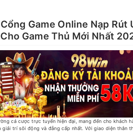
Cổng Game Online Nạp Rút U
c Cho Game Thủ Mới Nhất 20
ường cá cược trực tuyến hiện đại, mang đến cho khách h
 giải trí sôi động và đẳng cấp nhất. Với giao diện thân t