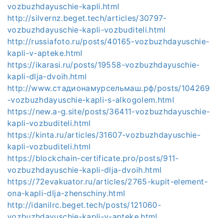
vozbuzhdayuschie-kapli.html
http://silvernz.beget.tech/articles/30797-
vozbuzhdayuschie-kapli-vozbuditeli.html
http://russiafoto.ru/posts/40165-vozbuzhdayuschie-
kapli-v-apteke.html
https://ikarasi.ru/posts/19558-vozbuzhdayuschie-
kapli-dlja-dvoih.html
http://www.стадионамурсельмаш.рф/posts/104269
-vozbuzhdayuschie-kapli-s-alkogolem.html
https://new.a-g.site/posts/36411-vozbuzhdayuschie-
kapli-vozbuditeli.html
https://kinta.ru/articles/31607-vozbuzhdayuschie-
kapli-vozbuditeli.html
https://blockchain-certificate.pro/posts/911-
vozbuzhdayuschie-kapli-dlja-dvoih.html
https://72evakuator.ru/articles/2765-kupit-element-
ona-kapli-dlja-zhenschiny.html
http://idanilrc.beget.tech/posts/121060-
vozbuzhdayuschie-kapli-v-apteke.html