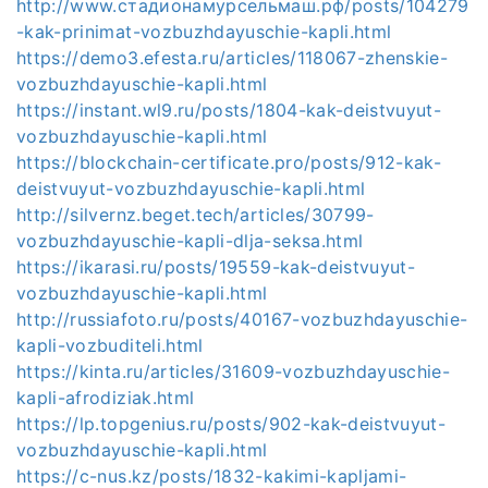
http://www.стадионамурсельмаш.рф/posts/104279
-kak-prinimat-vozbuzhdayuschie-kapli.html
https://demo3.efesta.ru/articles/118067-zhenskie-
vozbuzhdayuschie-kapli.html
https://instant.wl9.ru/posts/1804-kak-deistvuyut-
vozbuzhdayuschie-kapli.html
https://blockchain-certificate.pro/posts/912-kak-
deistvuyut-vozbuzhdayuschie-kapli.html
http://silvernz.beget.tech/articles/30799-
vozbuzhdayuschie-kapli-dlja-seksa.html
https://ikarasi.ru/posts/19559-kak-deistvuyut-
vozbuzhdayuschie-kapli.html
http://russiafoto.ru/posts/40167-vozbuzhdayuschie-
kapli-vozbuditeli.html
https://kinta.ru/articles/31609-vozbuzhdayuschie-
kapli-afrodiziak.html
https://lp.topgenius.ru/posts/902-kak-deistvuyut-
vozbuzhdayuschie-kapli.html
https://c-nus.kz/posts/1832-kakimi-kapljami-