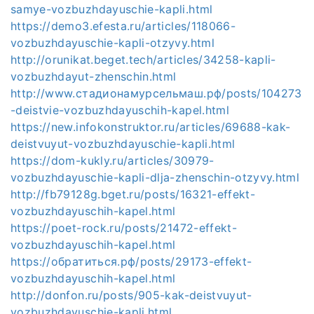
samye-vozbuzhdayuschie-kapli.html
https://demo3.efesta.ru/articles/118066-
vozbuzhdayuschie-kapli-otzyvy.html
http://orunikat.beget.tech/articles/34258-kapli-
vozbuzhdayut-zhenschin.html
http://www.стадионамурсельмаш.рф/posts/104273
-deistvie-vozbuzhdayuschih-kapel.html
https://new.infokonstruktor.ru/articles/69688-kak-
deistvuyut-vozbuzhdayuschie-kapli.html
https://dom-kukly.ru/articles/30979-
vozbuzhdayuschie-kapli-dlja-zhenschin-otzyvy.html
http://fb79128g.bget.ru/posts/16321-effekt-
vozbuzhdayuschih-kapel.html
https://poet-rock.ru/posts/21472-effekt-
vozbuzhdayuschih-kapel.html
https://обратиться.рф/posts/29173-effekt-
vozbuzhdayuschih-kapel.html
http://donfon.ru/posts/905-kak-deistvuyut-
vozbuzhdayuschie-kapli.html