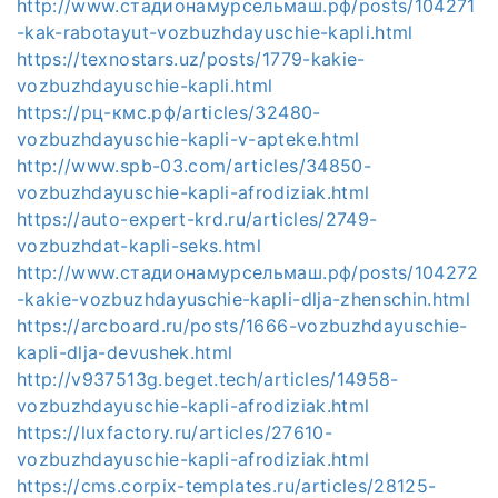
http://www.стадионамурсельмаш.рф/posts/104271
-kak-rabotayut-vozbuzhdayuschie-kapli.html
https://texnostars.uz/posts/1779-kakie-
vozbuzhdayuschie-kapli.html
https://рц-кмс.рф/articles/32480-
vozbuzhdayuschie-kapli-v-apteke.html
http://www.spb-03.com/articles/34850-
vozbuzhdayuschie-kapli-afrodiziak.html
https://auto-expert-krd.ru/articles/2749-
vozbuzhdat-kapli-seks.html
http://www.стадионамурсельмаш.рф/posts/104272
-kakie-vozbuzhdayuschie-kapli-dlja-zhenschin.html
https://arcboard.ru/posts/1666-vozbuzhdayuschie-
kapli-dlja-devushek.html
http://v937513g.beget.tech/articles/14958-
vozbuzhdayuschie-kapli-afrodiziak.html
https://luxfactory.ru/articles/27610-
vozbuzhdayuschie-kapli-afrodiziak.html
https://cms.corpix-templates.ru/articles/28125-