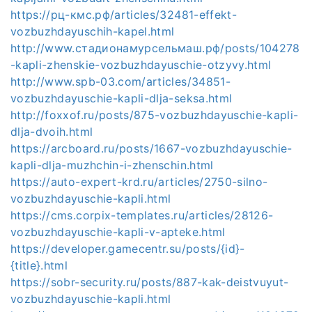
https://рц-кмс.рф/articles/32481-effekt-
vozbuzhdayuschih-kapel.html
http://www.стадионамурсельмаш.рф/posts/104278
-kapli-zhenskie-vozbuzhdayuschie-otzyvy.html
http://www.spb-03.com/articles/34851-
vozbuzhdayuschie-kapli-dlja-seksa.html
http://foxxof.ru/posts/875-vozbuzhdayuschie-kapli-
dlja-dvoih.html
https://arcboard.ru/posts/1667-vozbuzhdayuschie-
kapli-dlja-muzhchin-i-zhenschin.html
https://auto-expert-krd.ru/articles/2750-silno-
vozbuzhdayuschie-kapli.html
https://cms.corpix-templates.ru/articles/28126-
vozbuzhdayuschie-kapli-v-apteke.html
https://developer.gamecentr.su/posts/{id}-
{title}.html
https://sobr-security.ru/posts/887-kak-deistvuyut-
vozbuzhdayuschie-kapli.html