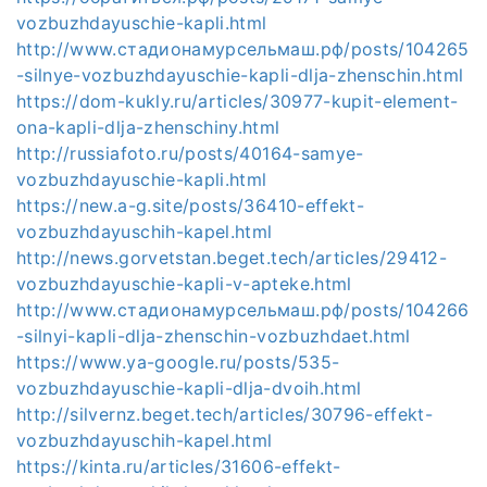
vozbuzhdayuschie-kapli.html
http://www.стадионамурсельмаш.рф/posts/104265
-silnye-vozbuzhdayuschie-kapli-dlja-zhenschin.html
https://dom-kukly.ru/articles/30977-kupit-element-
ona-kapli-dlja-zhenschiny.html
http://russiafoto.ru/posts/40164-samye-
vozbuzhdayuschie-kapli.html
https://new.a-g.site/posts/36410-effekt-
vozbuzhdayuschih-kapel.html
http://news.gorvetstan.beget.tech/articles/29412-
vozbuzhdayuschie-kapli-v-apteke.html
http://www.стадионамурсельмаш.рф/posts/104266
-silnyi-kapli-dlja-zhenschin-vozbuzhdaet.html
https://www.ya-google.ru/posts/535-
vozbuzhdayuschie-kapli-dlja-dvoih.html
http://silvernz.beget.tech/articles/30796-effekt-
vozbuzhdayuschih-kapel.html
https://kinta.ru/articles/31606-effekt-