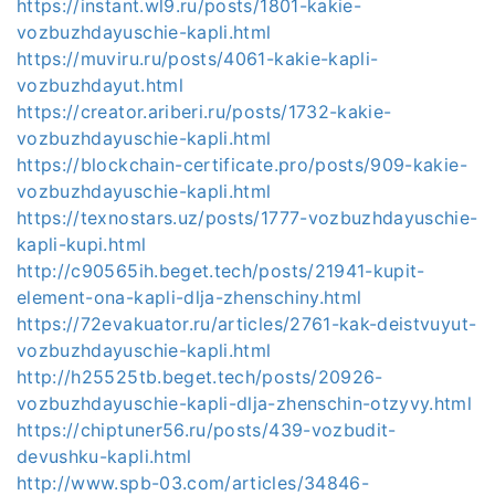
https://instant.wl9.ru/posts/1801-kakie-
vozbuzhdayuschie-kapli.html
https://muviru.ru/posts/4061-kakie-kapli-
vozbuzhdayut.html
https://creator.ariberi.ru/posts/1732-kakie-
vozbuzhdayuschie-kapli.html
https://blockchain-certificate.pro/posts/909-kakie-
vozbuzhdayuschie-kapli.html
https://texnostars.uz/posts/1777-vozbuzhdayuschie-
kapli-kupi.html
http://c90565ih.beget.tech/posts/21941-kupit-
element-ona-kapli-dlja-zhenschiny.html
https://72evakuator.ru/articles/2761-kak-deistvuyut-
vozbuzhdayuschie-kapli.html
http://h25525tb.beget.tech/posts/20926-
vozbuzhdayuschie-kapli-dlja-zhenschin-otzyvy.html
https://chiptuner56.ru/posts/439-vozbudit-
devushku-kapli.html
http://www.spb-03.com/articles/34846-