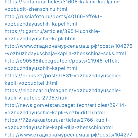
https://kinta.ru/articles/31608-kakimi-kapljami-
vozbudit-zhenschinu.html
http://russiafoto.ru/posts/40166-effekt-
vozbuzhdayuschih-kapel.html
https://tigart.ru/articles/3951-luchshie-
vozbuzhdayuschie-kapli.html
http://www.стадионамурсельмаш.рф/posts/104276
-vozbuzhdayuschaja-kaplja-zhenschina-seks.html
http://c90565ih.beget.tech/posts/21946-effekt-
vozbuzhdayuschih-kapel.html
https://c-nus.kz/posts/1831-vozbuzhdayuschie-
kapli-vozbuditeli.html
https://nihoncar.ru/magazin/vozbuzhdayuschie-
kapli-v-apteke-27957.html
http://news.gorvetstan.beget.tech/articles/29414-
vozbuzhdayuschie-kapli-vozbuditeli.html
https://72evakuator.ru/articles/2766-kupit-
vozbuzhdayuschie-kapli-dlja-zhenschin.html
http://www.стадионамурсельмаш.рф/posts/104277