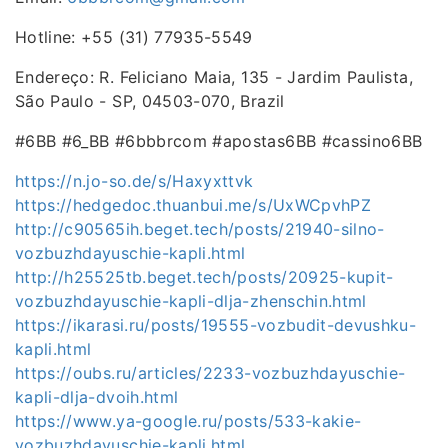
Hotline: +55 (31) 77935-5549
Endereço: R. Feliciano Maia, 135 - Jardim Paulista,
São Paulo - SP, 04503-070, Brazil
#6BB #6_BB #6bbbrcom #apostas6BB #cassino6BB
https://n.jo-so.de/s/Haxyxttvk
https://hedgedoc.thuanbui.me/s/UxWCpvhPZ
http://c90565ih.beget.tech/posts/21940-silno-
vozbuzhdayuschie-kapli.html
http://h25525tb.beget.tech/posts/20925-kupit-
vozbuzhdayuschie-kapli-dlja-zhenschin.html
https://ikarasi.ru/posts/19555-vozbudit-devushku-
kapli.html
https://oubs.ru/articles/2233-vozbuzhdayuschie-
kapli-dlja-dvoih.html
https://www.ya-google.ru/posts/533-kakie-
vozbuzhdayuschie-kapli.html