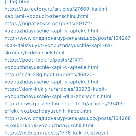
{title}.html
https://luxfactory.ru/articles/27609-kakimi-
kapljami-vozbudit-zhenschinu.html
https://обратиться.рф/posts/29172-
vozbuzhdayuschie-kapli-v-apteke.html
http://www.стадионамурсельмаш.рф/posts/104267
-kak-deistvuyut-vozbuzhdayuschie-kapli-na-
skromnyh-devushek.html
https://poet-rock.ru/posts/21471-
vozbuzhdayuschie-kapli-v-apteke.html
http://fb79128g.bget.ru/posts/16320-
vozbuzhdayuschie-kapli-v-apteke.html
https://dom-kukly.ru/articles/30978-kupit-
vozbuzhdayuschie-kapli-dlja-zhenschin.html
http://news.gorvetstan.beget.tech/articles/29413-
effekt-vozbuzhdayuschih-kapel.html
http://www.стадионамурсельмаш.рф/posts/104268
-skolko-kapli-vozbuzhdayuschii.html
https://mebej.ru/posts/1776-kak-deistvuyut-