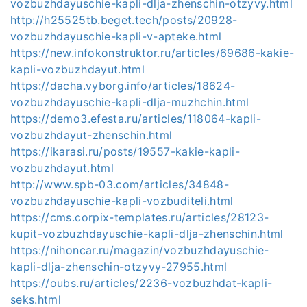
vozbuzhdayuschie-kapli-dlja-zhenschin-otzyvy.html
http://h25525tb.beget.tech/posts/20928-
vozbuzhdayuschie-kapli-v-apteke.html
https://new.infokonstruktor.ru/articles/69686-kakie-
kapli-vozbuzhdayut.html
https://dacha.vyborg.info/articles/18624-
vozbuzhdayuschie-kapli-dlja-muzhchin.html
https://demo3.efesta.ru/articles/118064-kapli-
vozbuzhdayut-zhenschin.html
https://ikarasi.ru/posts/19557-kakie-kapli-
vozbuzhdayut.html
http://www.spb-03.com/articles/34848-
vozbuzhdayuschie-kapli-vozbuditeli.html
https://cms.corpix-templates.ru/articles/28123-
kupit-vozbuzhdayuschie-kapli-dlja-zhenschin.html
https://nihoncar.ru/magazin/vozbuzhdayuschie-
kapli-dlja-zhenschin-otzyvy-27955.html
https://oubs.ru/articles/2236-vozbuzhdat-kapli-
seks.html