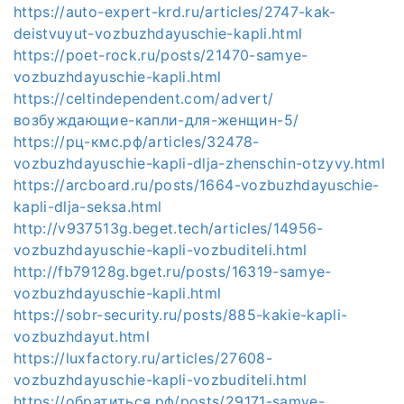
https://auto-expert-krd.ru/articles/2747-kak-
deistvuyut-vozbuzhdayuschie-kapli.html
https://poet-rock.ru/posts/21470-samye-
vozbuzhdayuschie-kapli.html
https://celtindependent.com/advert/
возбуждающие-капли-для-женщин-5/
https://рц-кмс.рф/articles/32478-
vozbuzhdayuschie-kapli-dlja-zhenschin-otzyvy.html
https://arcboard.ru/posts/1664-vozbuzhdayuschie-
kapli-dlja-seksa.html
http://v937513g.beget.tech/articles/14956-
vozbuzhdayuschie-kapli-vozbuditeli.html
http://fb79128g.bget.ru/posts/16319-samye-
vozbuzhdayuschie-kapli.html
https://sobr-security.ru/posts/885-kakie-kapli-
vozbuzhdayut.html
https://luxfactory.ru/articles/27608-
vozbuzhdayuschie-kapli-vozbuditeli.html
https://обратиться.рф/posts/29171-samye-