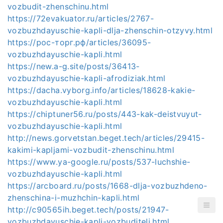
vozbudit-zhenschinu.html
https://72evakuator.ru/articles/2767-
vozbuzhdayuschie-kapli-dlja-zhenschin-otzyvy.html
https://рос-торг.рф/articles/36095-
vozbuzhdayuschie-kapli.html
https://new.a-g.site/posts/36413-
vozbuzhdayuschie-kapli-afrodiziak.html
https://dacha.vyborg.info/articles/18628-kakie-
vozbuzhdayuschie-kapli.html
https://chiptuner56.ru/posts/443-kak-deistvuyut-
vozbuzhdayuschie-kapli.html
http://news.gorvetstan.beget.tech/articles/29415-
kakimi-kapljami-vozbudit-zhenschinu.html
https://www.ya-google.ru/posts/537-luchshie-
vozbuzhdayuschie-kapli.html
https://arcboard.ru/posts/1668-dlja-vozbuzhdeno-
zhenschina-i-muzhchin-kapli.html
http://c90565ih.beget.tech/posts/21947-
vozbuzhdayuschie-kapli-vozbuditeli.html