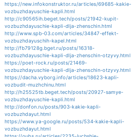
https://new.infokonstruktor.ru/articles/69685-kakie-
vozbuzhdayuschie-kapli.html
http://c90565ih.beget.tech/posts/21942-kupit-
vozbuzhdayuschie-kapli-dlja-zhenschin.html
http://www.spb-03.com/articles/34847-effekt-
vozbuzhdayuschih-kapel.html
http://fb79128g.bget.ru/posts/16318-
vozbuzhdayuschie-kapli-dlja-zhenschin-otzyvy.html
https://poet-rock.ru/posts/21469-
vozbuzhdayuschie-kapli-dlja-zhenschin-otzyvy.html
https://dacha.vyborg.info/articles/18623-kapli-
vozbudit-muzhchinu.html
http://h25525tb.beget.tech/posts/20927-samye-
vozbuzhdayuschie-kapli.html
http://donfon.ru/posts/903-kakie-kapli-
vozbuzhdayut.html
https://www.ya-google.ru/posts/534-kakie-kapli-
vozbuzhdayut.html
https://oubs.ru/articles/2235-luchshie-