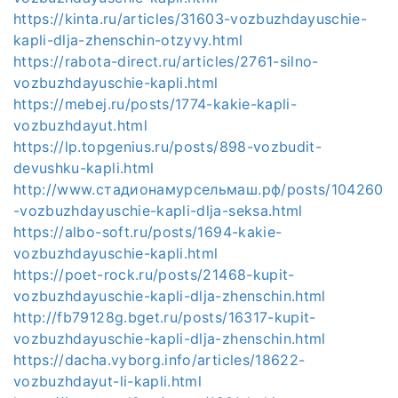
https://kinta.ru/articles/31603-vozbuzhdayuschie-
kapli-dlja-zhenschin-otzyvy.html
https://rabota-direct.ru/articles/2761-silno-
vozbuzhdayuschie-kapli.html
https://mebej.ru/posts/1774-kakie-kapli-
vozbuzhdayut.html
https://lp.topgenius.ru/posts/898-vozbudit-
devushku-kapli.html
http://www.стадионамурсельмаш.рф/posts/104260
-vozbuzhdayuschie-kapli-dlja-seksa.html
https://albo-soft.ru/posts/1694-kakie-
vozbuzhdayuschie-kapli.html
https://poet-rock.ru/posts/21468-kupit-
vozbuzhdayuschie-kapli-dlja-zhenschin.html
http://fb79128g.bget.ru/posts/16317-kupit-
vozbuzhdayuschie-kapli-dlja-zhenschin.html
https://dacha.vyborg.info/articles/18622-
vozbuzhdayut-li-kapli.html