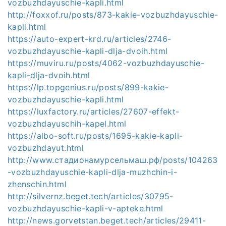
vozbuzhdayuschie-kapli.html
http://foxxof.ru/posts/873-kakie-vozbuzhdayuschie-
kapli.html
https://auto-expert-krd.ru/articles/2746-
vozbuzhdayuschie-kapli-dlja-dvoih.html
https://muviru.ru/posts/4062-vozbuzhdayuschie-
kapli-dlja-dvoih.html
https://lp.topgenius.ru/posts/899-kakie-
vozbuzhdayuschie-kapli.html
https://luxfactory.ru/articles/27607-effekt-
vozbuzhdayuschih-kapel.html
https://albo-soft.ru/posts/1695-kakie-kapli-
vozbuzhdayut.html
http://www.стадионамурсельмаш.рф/posts/104263
-vozbuzhdayuschie-kapli-dlja-muzhchin-i-
zhenschin.html
http://silvernz.beget.tech/articles/30795-
vozbuzhdayuschie-kapli-v-apteke.html
http://news.gorvetstan.beget.tech/articles/29411-