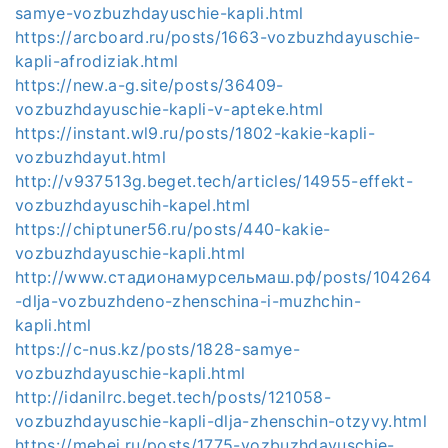
samye-vozbuzhdayuschie-kapli.html
https://arcboard.ru/posts/1663-vozbuzhdayuschie-
kapli-afrodiziak.html
https://new.a-g.site/posts/36409-
vozbuzhdayuschie-kapli-v-apteke.html
https://instant.wl9.ru/posts/1802-kakie-kapli-
vozbuzhdayut.html
http://v937513g.beget.tech/articles/14955-effekt-
vozbuzhdayuschih-kapel.html
https://chiptuner56.ru/posts/440-kakie-
vozbuzhdayuschie-kapli.html
http://www.стадионамурсельмаш.рф/posts/104264
-dlja-vozbuzhdeno-zhenschina-i-muzhchin-
kapli.html
https://c-nus.kz/posts/1828-samye-
vozbuzhdayuschie-kapli.html
http://idanilrc.beget.tech/posts/121058-
vozbuzhdayuschie-kapli-dlja-zhenschin-otzyvy.html
https://mebej.ru/posts/1775-vozbuzhdayuschie-