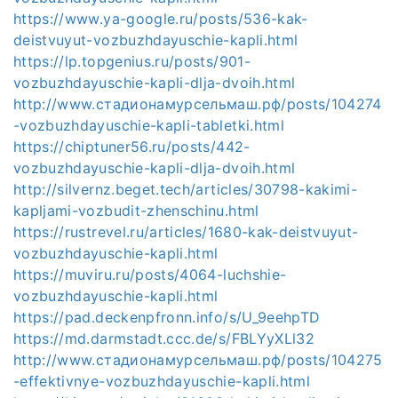
https://www.ya-google.ru/posts/536-kak-
deistvuyut-vozbuzhdayuschie-kapli.html
https://lp.topgenius.ru/posts/901-
vozbuzhdayuschie-kapli-dlja-dvoih.html
http://www.стадионамурсельмаш.рф/posts/104274
-vozbuzhdayuschie-kapli-tabletki.html
https://chiptuner56.ru/posts/442-
vozbuzhdayuschie-kapli-dlja-dvoih.html
http://silvernz.beget.tech/articles/30798-kakimi-
kapljami-vozbudit-zhenschinu.html
https://rustrevel.ru/articles/1680-kak-deistvuyut-
vozbuzhdayuschie-kapli.html
https://muviru.ru/posts/4064-luchshie-
vozbuzhdayuschie-kapli.html
https://pad.deckenpfronn.info/s/U_9eehpTD
https://md.darmstadt.ccc.de/s/FBLYyXLl32
http://www.стадионамурсельмаш.рф/posts/104275
-effektivnye-vozbuzhdayuschie-kapli.html