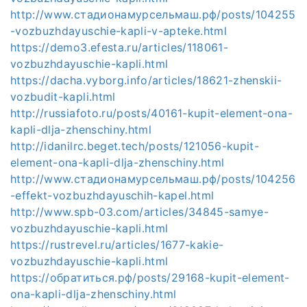
http://www.стадионамурсельмаш.рф/posts/104255
-vozbuzhdayuschie-kapli-v-apteke.html
https://demo3.efesta.ru/articles/118061-
vozbuzhdayuschie-kapli.html
https://dacha.vyborg.info/articles/18621-zhenskii-
vozbudit-kapli.html
http://russiafoto.ru/posts/40161-kupit-element-ona-
kapli-dlja-zhenschiny.html
http://idanilrc.beget.tech/posts/121056-kupit-
element-ona-kapli-dlja-zhenschiny.html
http://www.стадионамурсельмаш.рф/posts/104256
-effekt-vozbuzhdayuschih-kapel.html
http://www.spb-03.com/articles/34845-samye-
vozbuzhdayuschie-kapli.html
https://rustrevel.ru/articles/1677-kakie-
vozbuzhdayuschie-kapli.html
https://обратиться.рф/posts/29168-kupit-element-
ona-kapli-dlja-zhenschiny.html