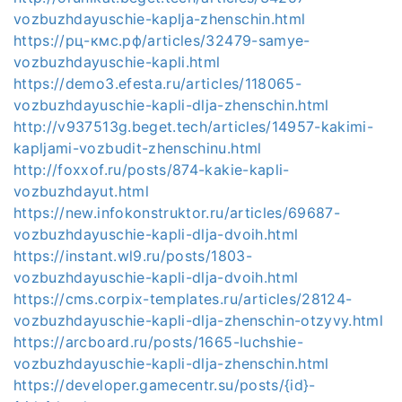
vozbuzhdayuschie-kaplja-zhenschin.html
https://рц-кмс.рф/articles/32479-samye-
vozbuzhdayuschie-kapli.html
https://demo3.efesta.ru/articles/118065-
vozbuzhdayuschie-kapli-dlja-zhenschin.html
http://v937513g.beget.tech/articles/14957-kakimi-
kapljami-vozbudit-zhenschinu.html
http://foxxof.ru/posts/874-kakie-kapli-
vozbuzhdayut.html
https://new.infokonstruktor.ru/articles/69687-
vozbuzhdayuschie-kapli-dlja-dvoih.html
https://instant.wl9.ru/posts/1803-
vozbuzhdayuschie-kapli-dlja-dvoih.html
https://cms.corpix-templates.ru/articles/28124-
vozbuzhdayuschie-kapli-dlja-zhenschin-otzyvy.html
https://arcboard.ru/posts/1665-luchshie-
vozbuzhdayuschie-kapli-dlja-zhenschin.html
https://developer.gamecentr.su/posts/{id}-