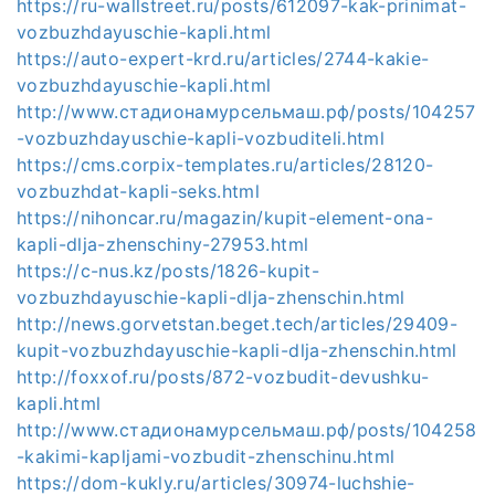
https://ru-wallstreet.ru/posts/612097-kak-prinimat-
vozbuzhdayuschie-kapli.html
https://auto-expert-krd.ru/articles/2744-kakie-
vozbuzhdayuschie-kapli.html
http://www.стадионамурсельмаш.рф/posts/104257
-vozbuzhdayuschie-kapli-vozbuditeli.html
https://cms.corpix-templates.ru/articles/28120-
vozbuzhdat-kapli-seks.html
https://nihoncar.ru/magazin/kupit-element-ona-
kapli-dlja-zhenschiny-27953.html
https://c-nus.kz/posts/1826-kupit-
vozbuzhdayuschie-kapli-dlja-zhenschin.html
http://news.gorvetstan.beget.tech/articles/29409-
kupit-vozbuzhdayuschie-kapli-dlja-zhenschin.html
http://foxxof.ru/posts/872-vozbudit-devushku-
kapli.html
http://www.стадионамурсельмаш.рф/posts/104258
-kakimi-kapljami-vozbudit-zhenschinu.html
https://dom-kukly.ru/articles/30974-luchshie-