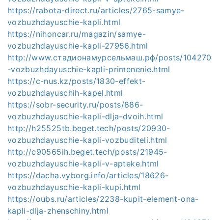
https://rabota-direct.ru/articles/2765-samye-
vozbuzhdayuschie-kapli.html
https://nihoncar.ru/magazin/samye-
vozbuzhdayuschie-kapli-27956.html
http://www.стадионамурсельмаш.рф/posts/104270
-vozbuzhdayuschie-kapli-primenenie.html
https://c-nus.kz/posts/1830-effekt-
vozbuzhdayuschih-kapel.html
https://sobr-security.ru/posts/886-
vozbuzhdayuschie-kapli-dlja-dvoih.html
http://h25525tb.beget.tech/posts/20930-
vozbuzhdayuschie-kapli-vozbuditeli.html
http://c90565ih.beget.tech/posts/21945-
vozbuzhdayuschie-kapli-v-apteke.html
https://dacha.vyborg.info/articles/18626-
vozbuzhdayuschie-kapli-kupi.html
https://oubs.ru/articles/2238-kupit-element-ona-
kapli-dlja-zhenschiny.html