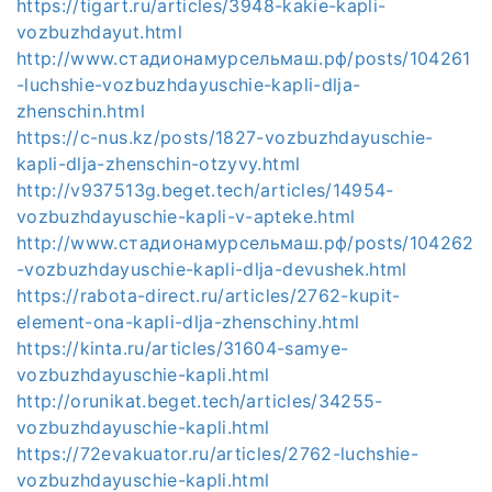
https://tigart.ru/articles/3948-kakie-kapli-
vozbuzhdayut.html
http://www.стадионамурсельмаш.рф/posts/104261
-luchshie-vozbuzhdayuschie-kapli-dlja-
zhenschin.html
https://c-nus.kz/posts/1827-vozbuzhdayuschie-
kapli-dlja-zhenschin-otzyvy.html
http://v937513g.beget.tech/articles/14954-
vozbuzhdayuschie-kapli-v-apteke.html
http://www.стадионамурсельмаш.рф/posts/104262
-vozbuzhdayuschie-kapli-dlja-devushek.html
https://rabota-direct.ru/articles/2762-kupit-
element-ona-kapli-dlja-zhenschiny.html
https://kinta.ru/articles/31604-samye-
vozbuzhdayuschie-kapli.html
http://orunikat.beget.tech/articles/34255-
vozbuzhdayuschie-kapli.html
https://72evakuator.ru/articles/2762-luchshie-
vozbuzhdayuschie-kapli.html