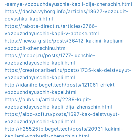
-samye-vozbuzhdayuschie-kapli-dlja-zhenschin.html
https://dacha.vyborg.info/articles/18627-vozbudit-
devushku-kapli.html
https://rabota-direct.ru/articles/2766-
vozbuzhdayuschie-kapli-v-apteke.html
https://new.a-g.site/posts/36412-kakimi-kapljami-
vozbudit-zhenschinu.html
https://mebej.ru/posts/1777-luchshie-
vozbuzhdayuschie-kapli.html
https://creator.ariberi.ru/posts/1735-kak-deistvuyut-
vozbuzhdayuschie-kapli.html
http://idanilrc.beget.tech/posts/121061-effekt-
vozbuzhdayuschih-kapel.html
https://oubs.ru/articles/2239-kupit-
vozbuzhdayuschie-kapli-dlja-zhenschin.html
https://albo-soft.ru/posts/1697-kak-deistvuyut-
vozbuzhdayuschie-kapli.html
http://h25525tb.beget.tech/posts/20931-kakimi-
kapljami-vozbudit-zhenschinu.html