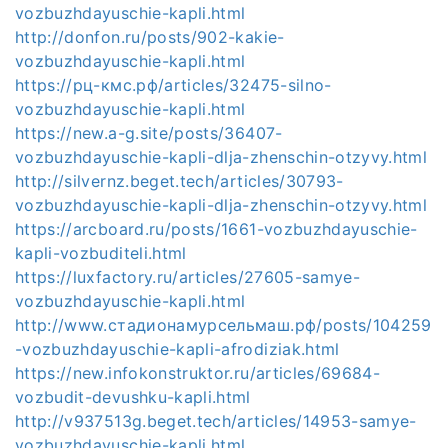
vozbuzhdayuschie-kapli.html
http://donfon.ru/posts/902-kakie-
vozbuzhdayuschie-kapli.html
https://рц-кмс.рф/articles/32475-silno-
vozbuzhdayuschie-kapli.html
https://new.a-g.site/posts/36407-
vozbuzhdayuschie-kapli-dlja-zhenschin-otzyvy.html
http://silvernz.beget.tech/articles/30793-
vozbuzhdayuschie-kapli-dlja-zhenschin-otzyvy.html
https://arcboard.ru/posts/1661-vozbuzhdayuschie-
kapli-vozbuditeli.html
https://luxfactory.ru/articles/27605-samye-
vozbuzhdayuschie-kapli.html
http://www.стадионамурсельмаш.рф/posts/104259
-vozbuzhdayuschie-kapli-afrodiziak.html
https://new.infokonstruktor.ru/articles/69684-
vozbudit-devushku-kapli.html
http://v937513g.beget.tech/articles/14953-samye-
vozbuzhdayuschie-kapli.html