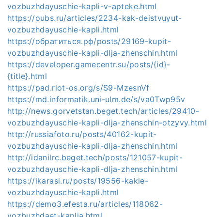
vozbuzhdayuschie-kapli-v-apteke.html
https://oubs.ru/articles/2234-kak-deistvuyut-
vozbuzhdayuschie-kapli.html
https://обратиться.рф/posts/29169-kupit-
vozbuzhdayuschie-kapli-dlja-zhenschin.html
https://developer.gamecentr.su/posts/{id}-
{title}.html
https://pad.riot-os.org/s/S9-MzesnVf
https://md.informatik.uni-ulm.de/s/va0Twp95v
http://news.gorvetstan.beget.tech/articles/29410-
vozbuzhdayuschie-kapli-dlja-zhenschin-otzyvy.html
http://russiafoto.ru/posts/40162-kupit-
vozbuzhdayuschie-kapli-dlja-zhenschin.html
http://idanilrc.beget.tech/posts/121057-kupit-
vozbuzhdayuschie-kapli-dlja-zhenschin.html
https://ikarasi.ru/posts/19556-kakie-
vozbuzhdayuschie-kapli.html
https://demo3.efesta.ru/articles/118062-
vozbuzhdaet-kaplja.html