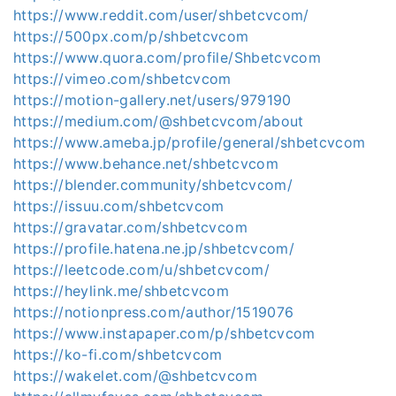
https://www.reddit.com/user/shbetcvcom/
https://500px.com/p/shbetcvcom
https://www.quora.com/profile/Shbetcvcom
https://vimeo.com/shbetcvcom
https://motion-gallery.net/users/979190
https://medium.com/@shbetcvcom/about
https://www.ameba.jp/profile/general/shbetcvcom
https://www.behance.net/shbetcvcom
https://blender.community/shbetcvcom/
https://issuu.com/shbetcvcom
https://gravatar.com/shbetcvcom
https://profile.hatena.ne.jp/shbetcvcom/
https://leetcode.com/u/shbetcvcom/
https://heylink.me/shbetcvcom
https://notionpress.com/author/1519076
https://www.instapaper.com/p/shbetcvcom
https://ko-fi.com/shbetcvcom
https://wakelet.com/@shbetcvcom