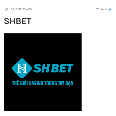
3 MONTHS AGO
87 views
SHBET