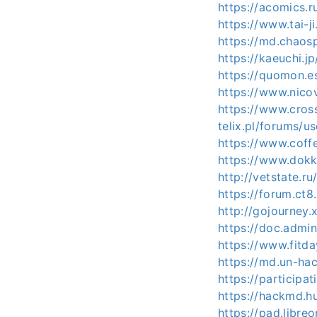
https://acomics.r
https://www.tai-
https://md.chaos
https://kaeuchi.j
https://quomon.es
https://www.nico
https://www.cro
telix.pl/forums/u
https://www.cof
https://www.dokka
http://vetstate
https://forum.ct
http://gojourney.
https://doc.adm
https://www.fitd
https://md.un-ha
https://participat
https://hackmd.h
https://pad.libre