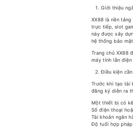
Giới thiệu n
XX88 là nền tảng 
trực tiếp, slot g
này được xây dựn
hệ thống bảo mật
Trang chủ XX88 đư
máy tính lẫn điện
Điều kiện cần
Trước khi tạo tài
đăng ký diễn ra th
Một thiết bị có k
Số điện thoại ho
Tài khoản ngân hà
Độ tuổi hợp pháp