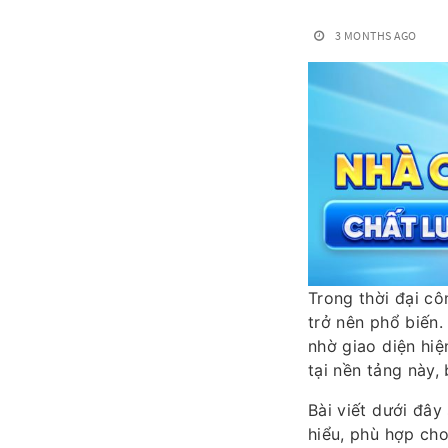
3 MONTHS AGO
Trong thời đại cô
trở nên phổ biến
nhờ giao diện hiệ
tại nền tảng này,
Bài viết dưới đây
hiểu, phù hợp cho