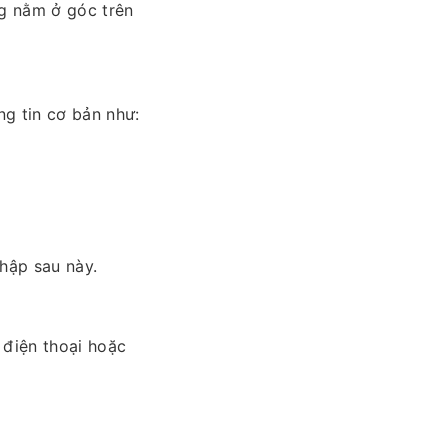
ng nằm ở góc trên
g tin cơ bản như:
hập sau này.
 điện thoại hoặc