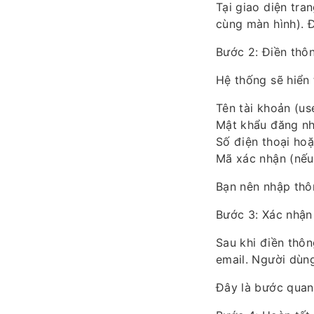
Tại giao diện tra
cùng màn hình). Đ
Bước 2: Điền thôn
Hệ thống sẽ hiển
Tên tài khoản (u
Mật khẩu đăng n
Số điện thoại hoặ
Mã xác nhận (nếu
Bạn nên nhập thôn
Bước 3: Xác nhận
Sau khi điền thôn
email. Người dùn
Đây là bước quan