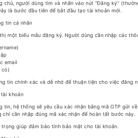
ng chủ, người dùng tìm và nhấn vào nút “Đăng ký” (thườ
ây là bước đầu tiên để bắt đầu tạo tài khoản mới.
g tin cá nhân
 thị một biểu mẫu đăng ký. Người dùng cần nhập các thôn
sername)
hập
c email
 có)
g tin chính xác và dễ nhớ để thuận tiện cho việc đăng n
 tài khoản
g tin, hệ thống sẽ yêu cầu xác nhận bằng mã OTP gửi về
g chỉ cần nhập đúng mã xác nhận để hoàn tất bước này.
 trọng giúp đảm bảo tính bảo mật cho tài khoản.