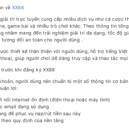
gắn về
XX88
giải trí trực tuyến cung cấp nhiều dịch vụ như cá cược t
ame, game bài và nhiều trò chơi khác. Theo thông tin tổn
g nhằm mang đến trải nghiệm giải trí đa dạng, tốc độ gi
 tương đối an toàn cho người dùng .
ợc thiết kế thân thiện với người dùng, hỗ trợ tiếng Việt
 thoại, giúp người chơi dễ dàng truy cập và thao tác mọi 
 trước khi đăng ký XX88
 khoản, người dùng nên chuẩn bị một số thông tin cơ bản
uận lợi:
ết nối Internet ổn định (điện thoại hoặc máy tính)
ặc email đang sử dụng
ng để phục vụ nạp/rút tiền sau này
 theo quy định của nền tảng