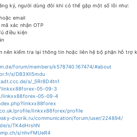
ăng ký, người dùng đôi khi có thể gặp một số lỗi như:
 hoặc email
 mã xác nhận OTP
ủ điều kiện
ản
 nên kiểm tra lại thông tin hoặc liên hệ bộ phận hỗ trợ
mm.de/forum/members/k578740.167474/#about
or.fr/s/DB3Xll5mdu
tadt.ccc.de/s/_5Rr8D4tn1
h/linkxx88forex-05-09-3
ph/linkxx88forex-05-09-4
index.php?linkxx88forex
co.uk/profile/linkxx88forex/profile
nsky-dvorik.ru/communication/forum/user/224894/
e.de/s/TK4dHrshN
dump.ch/s/nhvFMUeR4