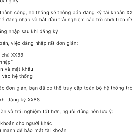
 đăng ký
 thành công, hệ thống sẽ thông báo đăng ký tài khoản X
hể đăng nhập và bắt đầu trải nghiệm các trò chơi trên nề
ng nhập sau khi đăng ký
hoản, việc đăng nhập rất đơn giản:
g chủ XX88
nhập”
ản và mật khẩu
 vào hệ thống
tác đơn giản, bạn đã có thể truy cập toàn bộ hệ thống trò
 khi đăng ký XX88
n và trải nghiệm tốt hơn, người dùng nên lưu ý:
i khoản cho người khác
 mạnh để bảo mật tài khoản