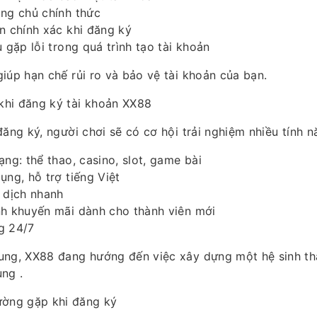
ang chủ chính thức
n chính xác khi đăng ký
u gặp lỗi trong quá trình tạo tài khoản
iúp hạn chế rủi ro và bảo vệ tài khoản của bạn.
khi đăng ký tài khoản XX88
đăng ký, người chơi sẽ có cơ hội trải nghiệm nhiều tính 
ạng: thể thao, casino, slot, game bài
ụng, hỗ trợ tiếng Việt
 dịch nhanh
nh khuyến mãi dành cho thành viên mới
g 24/7
ng, XX88 đang hướng đến việc xây dựng một hệ sinh thái
ng .
ường gặp khi đăng ký