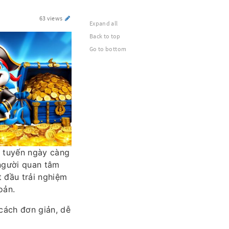
63 views
Expand all
Back to top
Go to bottom
c tuyến ngày càng
 người quan tâm
t đầu trải nghiệm
oản.
cách đơn giản, dễ