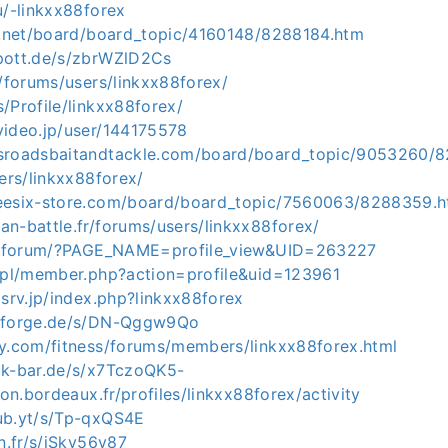
u/-linkxx88forex
ji.net/board/board_topic/4160148/8288184.htm
pott.de/s/zbrWZlD2Cs
p/forums/users/linkxx88forex/
/Profile/linkxx88forex/
video.jp/user/144175578
ssroadsbaitandtackle.com/board/board_topic/9053260/
sers/linkxx88forex/
feesix-store.com/board/board_topic/7560063/8288359.
n-battle.fr/forums/users/linkxx88forex/
.ru/forum/?PAGE_NAME=profile_view&UID=263227
8.pl/member.php?action=profile&uid=123961
xsrv.jp/index.php?linkxx88forex
inforge.de/s/DN-Qggw9Qo
ay.com/fitness/forums/members/linkxx88forex.html
ck-bar.de/s/x7TczoQK5-
ion.bordeaux.fr/profiles/linkxx88forex/activity
ub.yt/s/Tp-qxQS4E
on.fr/s/jSkv56v87