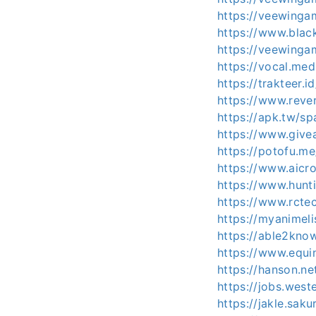
https://veewing
https://www.bla
https://veewing
https://vocal.me
https://trakteer.
https://www.reve
https://apk.tw/s
https://www.give
https://potofu.m
https://www.aicr
https://www.hun
https://www.rct
https://myanimeli
https://able2kno
https://www.equ
https://hanson.n
https://jobs.wes
https://jakle.sak