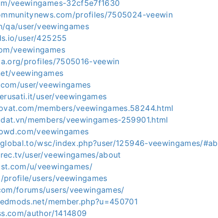
.com/veewingames-32cf5e7f1630
communitynews.com/profiles/7505024-veewin
.in/qa/user/veewingames
ds.io/user/425255
.com/veewingames
ita.org/profiles/7505016-veewin
.net/veewingames
as.com/user/veewingames
erusati.it/user/veewingames
raovat.com/members/veewingames.58244.html
hadat.vn/members/veewingames-259901.html
icrowd.com/veewingames
oglobal.to/wsc/index.php?user/125946-veewingames/#ab
rec.tv/user/veewingames/about
ost.com/u/veewingames/
co/profile/users/veewingames
.com/forums/users/veewingames/
lliedmods.net/member.php?u=450701
ess.com/author/1414809