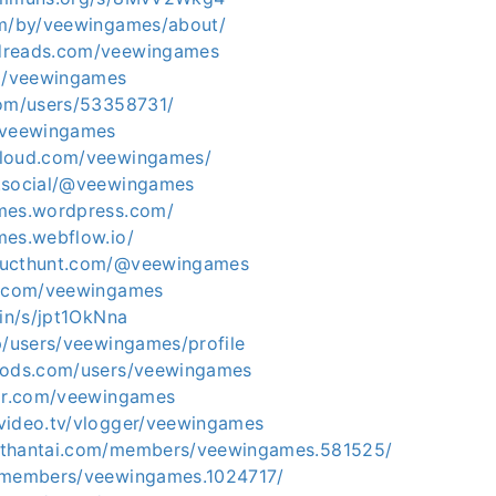
om/by/veewingames/about/
dreads.com/veewingames
om/veewingames
com/users/53358731/
/veewingames
cloud.com/veewingames/
n.social/@veewingames
mes.wordpress.com/
mes.webflow.io/
ducthunt.com/@veewingames
b.com/veewingames
.in/s/jpt1OkNna
p/users/veewingames/profile
-mods.com/users/veewingames
tar.com/veewingames
video.tv/vlogger/veewingames
othantai.com/members/veewingames.581525/
m/members/veewingames.1024717/