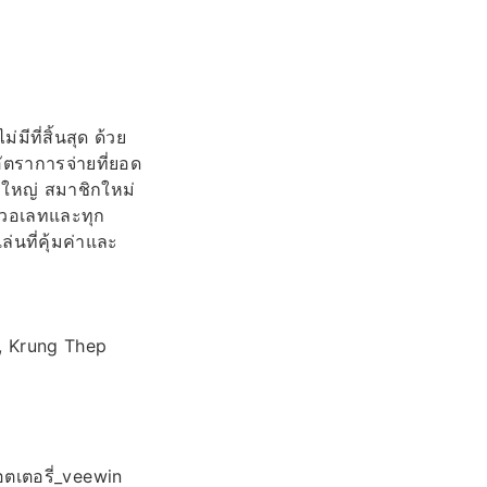
ที่สิ้นสุด ด้วย
ัตราการจ่ายที่ยอด
ลใหญ่ สมาชิกใหม่
ี่วอเลทและทุก
่นที่คุ้มค่าและ
o, Krung Thep
ตเตอรี่_veewin