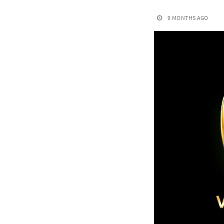
9 MONTHS AGO