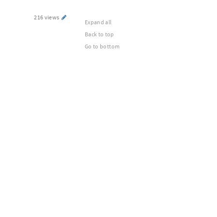
216 views
Expand all
Back to top
Go to bottom