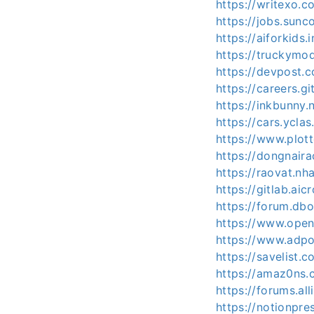
https://writexo
https://jobs.sun
https://aiforkids
https://truckymo
https://devpost
https://careers.g
https://inkbunny
https://cars.ycl
https://www.plott
https://dongnai
https://raovat.n
https://gitlab.a
https://forum.db
https://www.open
https://www.adp
https://savelist.
https://amaz0ns
https://forums.a
https://notionpr