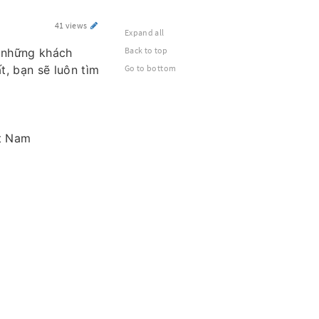
41 views
Expand all
Back to top
ả những khách
t, bạn sẽ luôn tìm
Go to bottom
ệt Nam