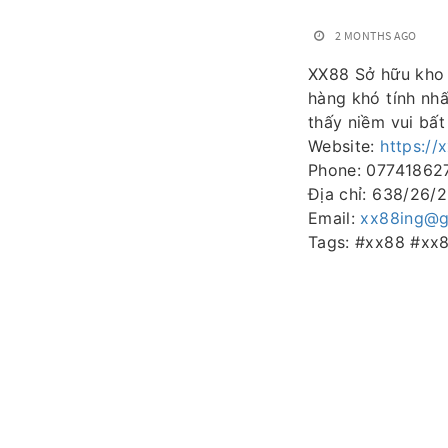
2 MONTHS AGO
XX88 Sở hữu kho t
hàng khó tính nhấ
thấy niềm vui bất 
Website:
https://
Phone: 07741862
Địa chỉ: 638/26/
Email:
xx88ing@g
Tags: #xx88 #xx8