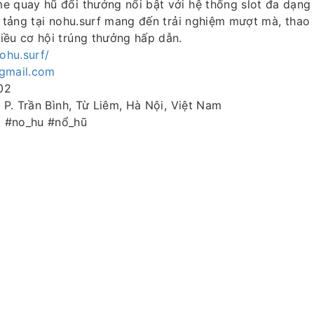
e quay hũ đổi thưởng nổi bật với hệ thống slot đa dạng
n tảng tại nohu.surf mang đến trải nghiệm mượt mà, thao 
iều cơ hội trúng thưởng hấp dẫn.
nohu.surf/
gmail.com
02
0 P. Trần Bình, Từ Liêm, Hà Nội, Việt Nam
m
#no_hu #nổ_hũ