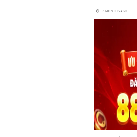
3 MONTHS AGO