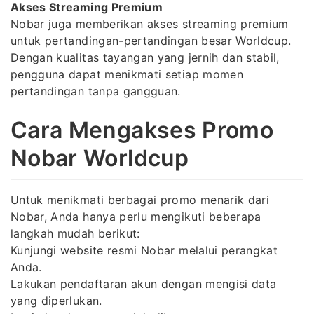
Akses Streaming Premium
Nobar juga memberikan akses streaming premium
untuk pertandingan-pertandingan besar Worldcup.
Dengan kualitas tayangan yang jernih dan stabil,
pengguna dapat menikmati setiap momen
pertandingan tanpa gangguan.
Cara Mengakses Promo
Nobar Worldcup
Untuk menikmati berbagai promo menarik dari
Nobar, Anda hanya perlu mengikuti beberapa
langkah mudah berikut:
Kunjungi website resmi Nobar melalui perangkat
Anda.
Lakukan pendaftaran akun dengan mengisi data
yang diperlukan.