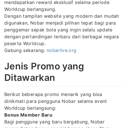
mendapatkan reward eksklusif selama periode
Worldcup berlangsung.
Dengan tampilan website yang modern dan mudah
digunakan, Nobar menjadi pilihan tepat bagi para
penggemar sepak bola yang ingin selalu update
dengan pertandingan terbaru dari berbagai negara
peserta Worldcup.
Gabung sekarang:
nobarlive.org
Jenis Promo yang
Ditawarkan
Berikut beberapa promo menarik yang bisa
dinikmati para pengguna Nobar selama event
Worldcup berlangsung:
Bonus Member Baru
Bagi pengguna yang baru bergabung, Nobar