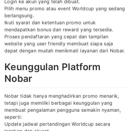
Login ke akun yang telah dibuat.
Pilih menu promo atau event Worldcup yang sedang
berlangsung.
Ikuti syarat dan ketentuan promo untuk
mendapatkan bonus dan reward yang tersedia.
Proses pendaftaran yang cepat dan tampilan
website yang user friendly membuat siapa saja
dapat dengan mudah menikmati layanan dari Nobar.
Keunggulan Platform
Nobar
Nobar tidak hanya menghadirkan promo menarik,
tetapi juga memiliki berbagai keunggulan yang
membuat pengalaman pengguna semakin nyaman,
seperti:
Update jadwal pertandingan Worldcup secara
lengkap dan akurat.