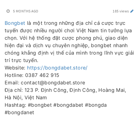
5 MONTHS AGO
185 views
Bongbet
là một trong những địa chỉ cá cược trực
tuyến được nhiều người chơi Việt Nam tin tưởng lựa
chọn. Với hệ thống đặt cược phong phú, giao diện
hiện đại và dịch vụ chuyên nghiệp, bongbet nhanh
chóng khẳng định vị thế của mình trong lĩnh vực giải
trí trực tuyến.
Website:
https://bongdabet.store/
Hotline: 0387 462 915
Email: contact@bongdabet.store
Địa chỉ: 123 P. Định Công, Định Công, Hoàng Mai,
Hà Nội, Việt Nam
Hashtag: #bongbet #bongdabet #bongda
#bongdanet