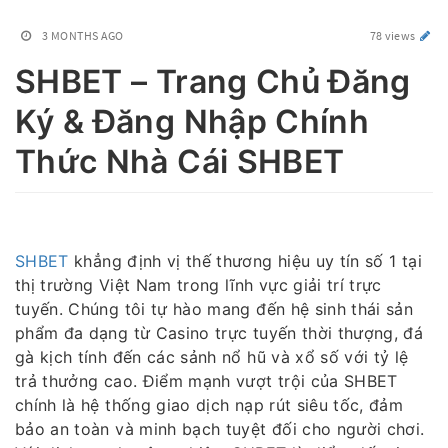
3 MONTHS AGO
78 views
SHBET – Trang Chủ Đăng
Ký & Đăng Nhập Chính
Thức Nhà Cái SHBET
SHBET
khẳng định vị thế thương hiệu uy tín số 1 tại
thị trường Việt Nam trong lĩnh vực giải trí trực
tuyến. Chúng tôi tự hào mang đến hệ sinh thái sản
phẩm đa dạng từ Casino trực tuyến thời thượng, đá
gà kịch tính đến các sảnh nổ hũ và xổ số với tỷ lệ
trả thưởng cao. Điểm mạnh vượt trội của SHBET
chính là hệ thống giao dịch nạp rút siêu tốc, đảm
bảo an toàn và minh bạch tuyệt đối cho người chơi.