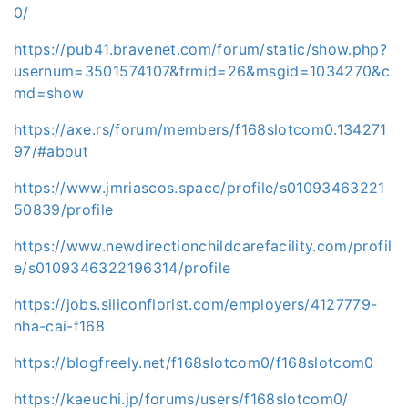
0/
https://pub41.bravenet.com/forum/static/show.php?
usernum=3501574107&frmid=26&msgid=1034270&c
md=show
https://axe.rs/forum/members/f168slotcom0.134271
97/#about
https://www.jmriascos.space/profile/s01093463221
50839/profile
https://www.newdirectionchildcarefacility.com/profil
e/s0109346322196314/profile
https://jobs.siliconflorist.com/employers/4127779-
nha-cai-f168
https://blogfreely.net/f168slotcom0/f168slotcom0
https://kaeuchi.jp/forums/users/f168slotcom0/