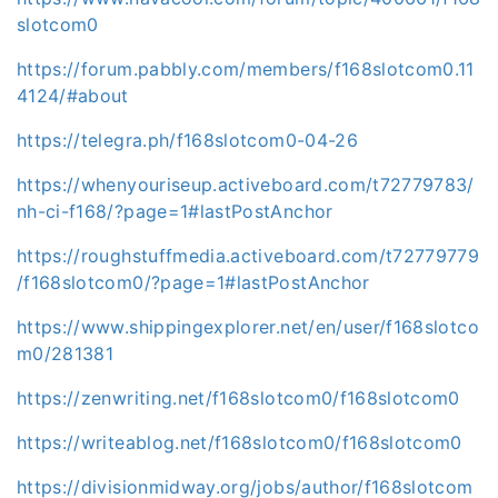
slotcom0
https://forum.pabbly.com/members/f168slotcom0.11
4124/#about
https://telegra.ph/f168slotcom0-04-26
https://whenyouriseup.activeboard.com/t72779783/
nh-ci-f168/?page=1#lastPostAnchor
https://roughstuffmedia.activeboard.com/t72779779
/f168slotcom0/?page=1#lastPostAnchor
https://www.shippingexplorer.net/en/user/f168slotco
m0/281381
https://zenwriting.net/f168slotcom0/f168slotcom0
https://writeablog.net/f168slotcom0/f168slotcom0
https://divisionmidway.org/jobs/author/f168slotcom