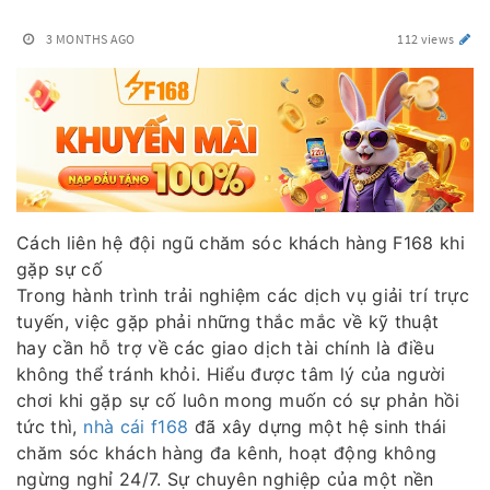
3 MONTHS AGO
112 views
Cách liên hệ đội ngũ chăm sóc khách hàng F168 khi
gặp sự cố
Trong hành trình trải nghiệm các dịch vụ giải trí trực
tuyến, việc gặp phải những thắc mắc về kỹ thuật
hay cần hỗ trợ về các giao dịch tài chính là điều
không thể tránh khỏi. Hiểu được tâm lý của người
chơi khi gặp sự cố luôn mong muốn có sự phản hồi
tức thì,
nhà cái f168
đã xây dựng một hệ sinh thái
chăm sóc khách hàng đa kênh, hoạt động không
ngừng nghỉ 24/7. Sự chuyên nghiệp của một nền