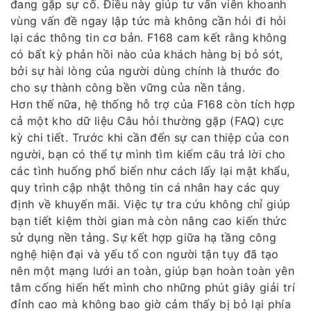
đang gặp sự cố. Điều này giúp tư vấn viên khoanh
vùng vấn đề ngay lập tức mà không cần hỏi đi hỏi
lại các thông tin cơ bản. F168 cam kết rằng không
có bất kỳ phản hồi nào của khách hàng bị bỏ sót,
bởi sự hài lòng của người dùng chính là thước đo
cho sự thành công bền vững của nền tảng.
Hơn thế nữa, hệ thống hỗ trợ của F168 còn tích hợp
cả một kho dữ liệu Câu hỏi thường gặp (FAQ) cực
kỳ chi tiết. Trước khi cần đến sự can thiệp của con
người, bạn có thể tự mình tìm kiếm câu trả lời cho
các tình huống phổ biến như cách lấy lại mật khẩu,
quy trình cập nhật thông tin cá nhân hay các quy
định về khuyến mãi. Việc tự tra cứu không chỉ giúp
bạn tiết kiệm thời gian mà còn nâng cao kiến thức
sử dụng nền tảng. Sự kết hợp giữa hạ tầng công
nghệ hiện đại và yếu tố con người tận tụy đã tạo
nên một mạng lưới an toàn, giúp bạn hoàn toàn yên
tâm cống hiến hết mình cho những phút giây giải trí
đỉnh cao mà không bao giờ cảm thấy bị bỏ lại phía