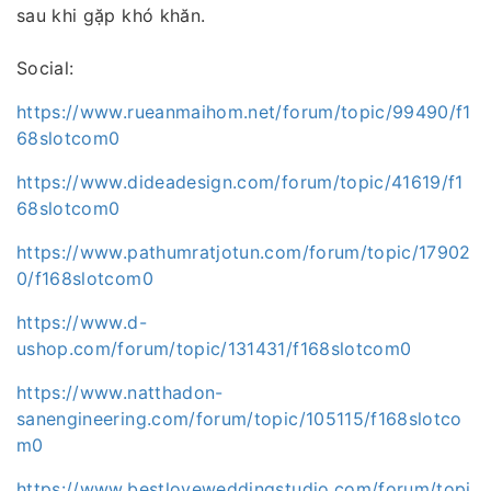
sau khi gặp khó khăn.
Social:
https://www.rueanmaihom.net/forum/topic/99490/f1
68slotcom0
https://www.dideadesign.com/forum/topic/41619/f1
68slotcom0
https://www.pathumratjotun.com/forum/topic/17902
0/f168slotcom0
https://www.d-
ushop.com/forum/topic/131431/f168slotcom0
https://www.natthadon-
sanengineering.com/forum/topic/105115/f168slotco
m0
https://www.bestloveweddingstudio.com/forum/topi