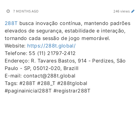
7 MONTHS AGO
246 views
288T
busca inovação contínua, mantendo padrões
elevados de segurança, estabilidade e interação,
tornando cada sessão de jogo memorável.
Website:
https://288t.global/
Telefone: 55 (11) 21797-2412
Endereço: R. Tavares Bastos, 914 - Perdizes, São
Paulo - SP, 05012-020, Brazill
E-mail: contact@288t.global
Tags: #288T #288_T #288tglobal
#paginainicial288T #registrar288T