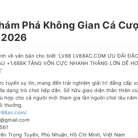
Khám Phá Không Gian Cá Cượ
t 2026
ực tuyến uy tín, mang đến trải nghiệm giải trí đẳng cấp v
đa dạng trò chơi hấp dẫn. Sở hữu giao diện thân thiện cù
ù hợp cho cả người mới tham gia lẫn người chơi lâu năm 
i thưởng.
lv88ac.com/
m@gmail.com
4561
yễn Trọng Tuyển, Phú Nhuận, Hồ Chí Minh, Việt Nam