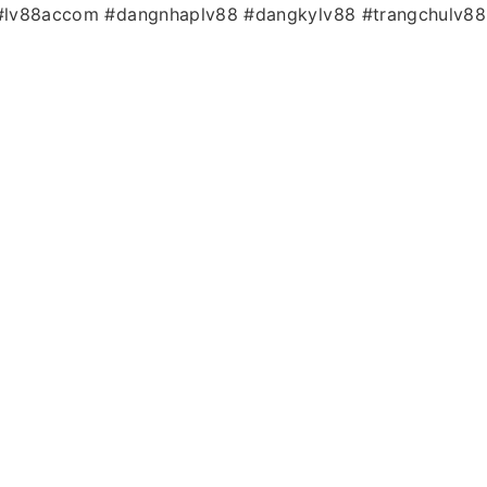
 #lv88accom #dangnhaplv88 #dangkylv88 #trangchulv88