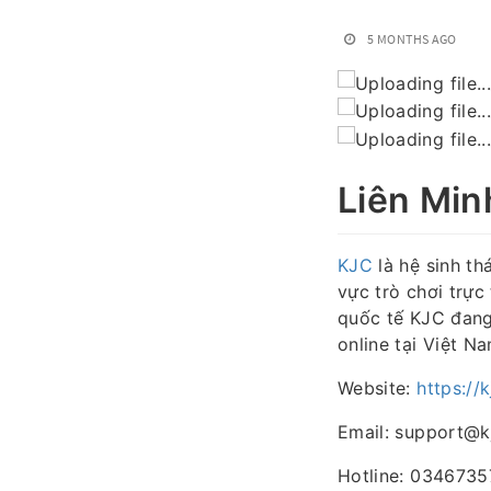
5 MONTHS AGO
Liên Min
KJC
là hệ sinh thá
vực trò chơi trực
quốc tế KJC đang 
online tại Việt Na
Website:
https://k
Email: support@k
Hotline: 034673