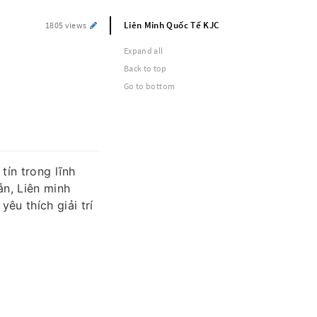
Liên Minh Quốc Tế KJC
1805 views
Expand all
Back to top
Go to bottom
 tín trong lĩnh
ẫn, Liên minh
êu thích giải trí