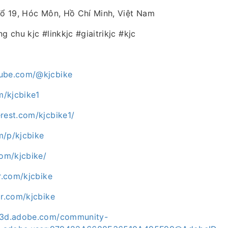
Tổ 19, Hóc Môn, Hồ Chí Minh, Việt Nam
g chu kjc #linkkjc #giaitrikjc #kjc
tube.com/@kjcbike
om/kjcbike1
rest.com/kjcbike1/
m/p/kjcbike
com/kjcbike/
ar.com/kjcbike
ar.com/kjcbike
ce3d.adobe.com/community-