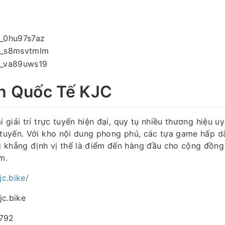
h Quốc Tế KJC
i giải trí trực tuyến hiện đại, quy tụ nhiều thương hiệu uy
 tuyến. Với kho nội dung phong phú, các tựa game hấp d
khẳng định vị thế là điểm đến hàng đầu cho cộng đồng y
m.
jc.bike/
jc.bike
5792