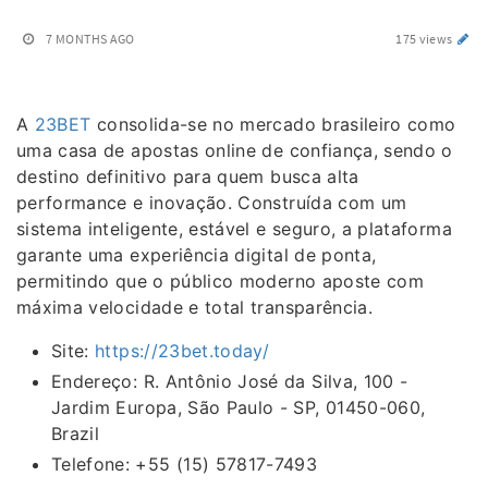
7 MONTHS AGO
175 views
A
23BET
consolida-se no mercado brasileiro como
uma casa de apostas online de confiança, sendo o
destino definitivo para quem busca alta
performance e inovação. Construída com um
sistema inteligente, estável e seguro, a plataforma
garante uma experiência digital de ponta,
permitindo que o público moderno aposte com
máxima velocidade e total transparência.
Site:
https://23bet.today/
Endereço: R. Antônio José da Silva, 100 -
Jardim Europa, São Paulo - SP, 01450-060,
Brazil
Telefone: +55 (15) 57817-7493