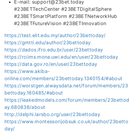
E-mail: support@23bet.today
#23BETTechCenter #23BETDigitalSphere
#23BETSmartPlatform #23BETNetworkHub
#23BETFutureVision #23BETInnovation
https://test.elit.edu.my/author/23bettoday/
https://gmtti.edu/author/23bettoday
https://dados.ifro.edu.br/user/23bettoday
https://rciims.mona.uwi.edu/en/user/23bettoday
https://data.gov.ro/en/user/23bettoday
https://www.akiba-
online.com/members/23bettoday.1340154/#about
https://worstgen.alwaysdata.net/forum/members/23
bettoday.160485/#about
https://leakedmodels.com/forum/members/23bettod
ay.680838/about
http://delphi.larsbo.org/user/23bettoday
https://www.montessorijobsuk.co.uk/author/23betto
day/