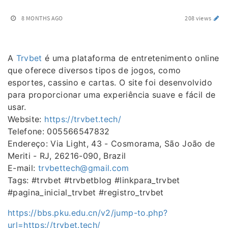
8 MONTHS AGO
208 views
A
Trvbet
é uma plataforma de entretenimento online
que oferece diversos tipos de jogos, como
esportes, cassino e cartas. O site foi desenvolvido
para proporcionar uma experiência suave e fácil de
usar.
Website:
https://trvbet.tech/
Telefone: 005566547832
Endereço: Via Light, 43 - Cosmorama, São João de
Meriti - RJ, 26216-090, Brazil
E-mail:
trvbettech@gmail.com
Tags: #trvbet #trvbetblog #linkpara_trvbet
#pagina_inicial_trvbet #registro_trvbet
https://bbs.pku.edu.cn/v2/jump-to.php?
url=https://trvbet.tech/