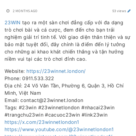
2 MONTHS AGO
53 views
23WIN
tạo ra một sàn chơi đẳng cấp với đa dạng
trò chơi bài và cá cược, đem đến cho bạn trải
nghiệm giải trí tinh tế. Với giao diện thân thiện và sự
bảo mật tuyệt đối, đây chính là điểm đến lý tưởng
cho những ai khao khát chiến thắng và tận hưởng
niềm vui tại các trò chơi đỉnh cao.
Website:
https://23winnet.london/
Phone: 0911.533.322
Địa chỉ: 24 Võ Văn Tần, Phường 6, Quận 3, Hồ Chí
Minh, Việt Nam
Email: contact@23winnet.london
Tags: #23win #23winnetlondon #nhacai23win
#trangchu23win #cacuoc23win #link23win
https://x.com/23winnetlondon1
https://www.youtube.com/@23winnetlondon1