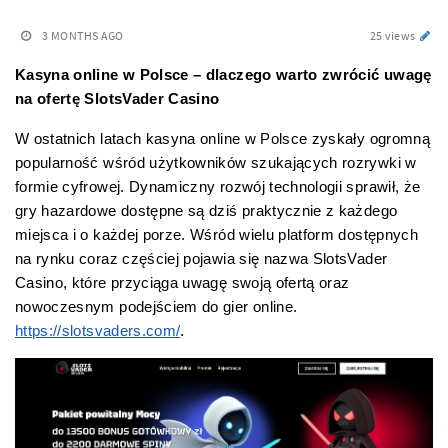
3 MONTHS AGO
25 views
Kasyna online w Polsce – dlaczego warto zwrócić uwagę
na ofertę SlotsVader Casino
W ostatnich latach kasyna online w Polsce zyskały ogromną
popularność wśród użytkowników szukających rozrywki w
formie cyfrowej. Dynamiczny rozwój technologii sprawił, że
gry hazardowe dostępne są dziś praktycznie z każdego
miejsca i o każdej porze. Wśród wielu platform dostępnych
na rynku coraz częściej pojawia się nazwa SlotsVader
Casino, które przyciąga uwagę swoją ofertą oraz
nowoczesnym podejściem do gier online.
https://slotsvaders.com/
.