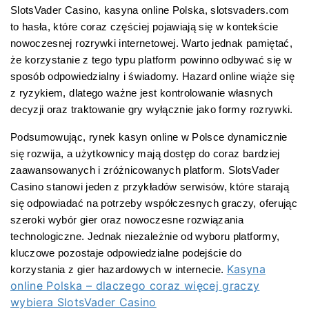
SlotsVader Casino, kasyna online Polska, slotsvaders.com
to hasła, które coraz częściej pojawiają się w kontekście
nowoczesnej rozrywki internetowej. Warto jednak pamiętać,
że korzystanie z tego typu platform powinno odbywać się w
sposób odpowiedzialny i świadomy. Hazard online wiąże się
z ryzykiem, dlatego ważne jest kontrolowanie własnych
decyzji oraz traktowanie gry wyłącznie jako formy rozrywki.
Podsumowując, rynek kasyn online w Polsce dynamicznie
się rozwija, a użytkownicy mają dostęp do coraz bardziej
zaawansowanych i zróżnicowanych platform. SlotsVader
Casino stanowi jeden z przykładów serwisów, które starają
się odpowiadać na potrzeby współczesnych graczy, oferując
szeroki wybór gier oraz nowoczesne rozwiązania
technologiczne. Jednak niezależnie od wyboru platformy,
kluczowe pozostaje odpowiedzialne podejście do
Kasyna
korzystania z gier hazardowych w internecie.
online Polska – dlaczego coraz więcej graczy
wybiera SlotsVader Casino