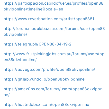
https://participacion.cabildofuer.es/profiles/open88
okviponline/timeline?locale=en
https://www.reverbnation.com/artist/open8851
http://forum.modulebazaar.com/forums/user/open88
okviponline/
https://telegra.ph/OPEN88-04-19-2
http://www.fruitpickingjobs.com.au/forums/users/op
en88okviponline/
https://advego.com/profile/open88okviponline/
https://gitlab.vuhdo.io/open88okviponline
https://amaz0ns.com/forums/users/open88okviponli
ne/
https://hostndobezi.com/open88okviponline