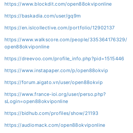
https://www.blockdit.com/open88okviponline
https://baskadia.com/user/gq9m
https://en.islcollective.com/portfolio/12902137
https://www.walkscore.com/people/335364176329/
open88okviponline
https://dreevoo.com/profile_info.php?pid=1515446
https://www.instapaper.com/p/open88okvip
https://forum.aigato.vn/user/open88okvip
https://www.france-ioi.org/user/perso.php?
sLogin=open88okviponline
https://bidhub.com/profiles/show/21193
https://audiomack.com/open88okviponline