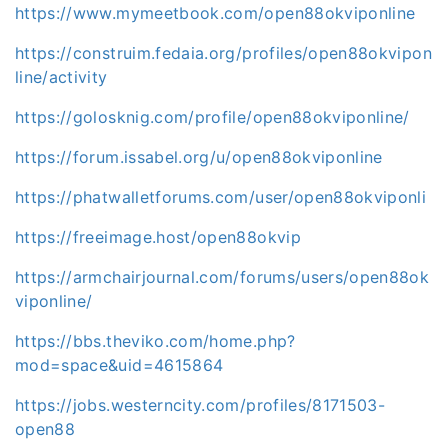
https://www.mymeetbook.com/open88okviponline
https://construim.fedaia.org/profiles/open88okvipon
line/activity
https://golosknig.com/profile/open88okviponline/
https://forum.issabel.org/u/open88okviponline
https://phatwalletforums.com/user/open88okviponli
https://freeimage.host/open88okvip
https://armchairjournal.com/forums/users/open88ok
viponline/
https://bbs.theviko.com/home.php?
mod=space&uid=4615864
https://jobs.westerncity.com/profiles/8171503-
open88