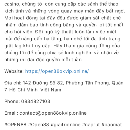
casino, chúng tôi còn cung cấp các sảnh thể thao
kịch tính và những vòng quay may mắn đầy bất ngờ.
Mọi hoạt động tại đây đều được giám sát chặt chẽ
nhằm đảm bảo tính công bằng và quyền lợi tốt nhất
cho hội viên. Đội ngũ kỹ thuật luôn làm việc miệt
mài để nâng cấp hạ tầng, hạn chế tối đa tình trạng
giật lag khi truy cập. Hãy tham gia cộng đồng của
chúng tôi để cùng chia sẻ kinh nghiệm và nhận về
những ưu đãi độc quyền mỗi tuần.
Website:
https://open88okvip.online/
Địa chỉ: 142 Đường Số 82, Phường Tân Phong, Quận
7, Hồ Chí Minh, Việt Nam
Phone: 0934827103
Email: contact@open88okvip.online
#OPEN88 #Open88 #giaitrionline #naprut #baomat