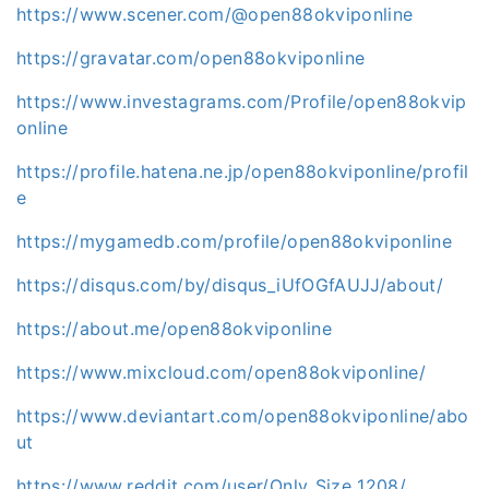
https://www.scener.com/@open88okviponline
https://gravatar.com/open88okviponline
https://www.investagrams.com/Profile/open88okvip
online
https://profile.hatena.ne.jp/open88okviponline/profil
e
https://mygamedb.com/profile/open88okviponline
https://disqus.com/by/disqus_iUfOGfAUJJ/about/
https://about.me/open88okviponline
https://www.mixcloud.com/open88okviponline/
https://www.deviantart.com/open88okviponline/abo
ut
https://www.reddit.com/user/Only_Size_1208/