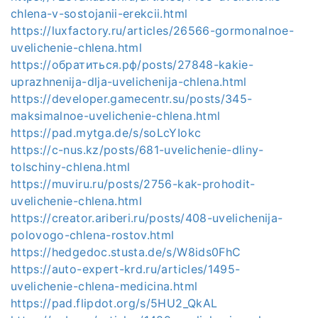
chlena-v-sostojanii-erekcii.html
https://luxfactory.ru/articles/26566-gormonalnoe-
uvelichenie-chlena.html
https://обратиться.рф/posts/27848-kakie-
uprazhnenija-dlja-uvelichenija-chlena.html
https://developer.gamecentr.su/posts/345-
maksimalnoe-uvelichenie-chlena.html
https://pad.mytga.de/s/soLcYIokc
https://c-nus.kz/posts/681-uvelichenie-dliny-
tolschiny-chlena.html
https://muviru.ru/posts/2756-kak-prohodit-
uvelichenie-chlena.html
https://creator.ariberi.ru/posts/408-uvelichenija-
polovogo-chlena-rostov.html
https://hedgedoc.stusta.de/s/W8ids0FhC
https://auto-expert-krd.ru/articles/1495-
uvelichenie-chlena-medicina.html
https://pad.flipdot.org/s/5HU2_QkAL