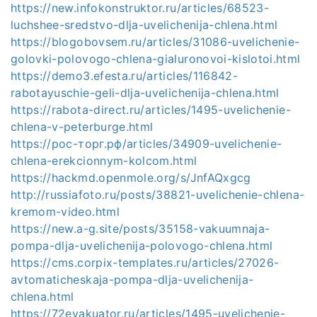
https://new.infokonstruktor.ru/articles/68523-
luchshee-sredstvo-dlja-uvelichenija-chlena.html
https://blogobovsem.ru/articles/31086-uvelichenie-
golovki-polovogo-chlena-gialuronovoi-kislotoi.html
https://demo3.efesta.ru/articles/116842-
rabotayuschie-geli-dlja-uvelichenija-chlena.html
https://rabota-direct.ru/articles/1495-uvelichenie-
chlena-v-peterburge.html
https://рос-торг.рф/articles/34909-uvelichenie-
chlena-erekcionnym-kolcom.html
https://hackmd.openmole.org/s/JnfAQxgcg
http://russiafoto.ru/posts/38821-uvelichenie-chlena-
kremom-video.html
https://new.a-g.site/posts/35158-vakuumnaja-
pompa-dlja-uvelichenija-polovogo-chlena.html
https://cms.corpix-templates.ru/articles/27026-
avtomaticheskaja-pompa-dlja-uvelichenija-
chlena.html
https://72evakuator.ru/articles/1495-uvelichenie-