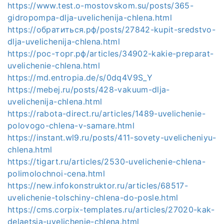
https://www.test.o-mostovskom.su/posts/365-
gidropompa-dlja-uvelichenija-chlena.html
https://обратиться.рф/posts/27842-kupit-sredstvo-
dlja-uvelichenija-chlena.html
https://рос-торг.рф/articles/34902-kakie-preparat-
uvelichenie-chlena.html
https://md.entropia.de/s/0dq4V9S_Y
https://mebej.ru/posts/428-vakuum-dlja-
uvelichenija-chlena.html
https://rabota-direct.ru/articles/1489-uvelichenie-
polovogo-chlena-v-samare.html
https://instant.wl9.ru/posts/411-sovety-uvelicheniyu-
chlena.html
https://tigart.ru/articles/2530-uvelichenie-chlena-
polimolochnoi-cena.html
https://new.infokonstruktor.ru/articles/68517-
uvelichenie-tolschiny-chlena-do-posle.html
https://cms.corpix-templates.ru/articles/27020-kak-
delaetsja-uvelichenie-chlena.html