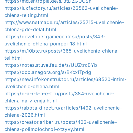
https://md.entropia.de/s/3tDZGUCSn
https://luxfactory.ru/articles/26562-uvelichenie-
chlena-reiting.html
http://www.netmade.ru/articles/25715-uvelichenie-
chlena-gde-delat.html
https://developer.gamecentr.su/posts/343-
uvelichenie-chlena-pompoi-18.html
https://m.10btc.ru/posts/365-uvelichenie-chlena-
tel.html
https://notes.stuve.fau.de/s/UUZtrcBYb
https://doc.anagora.org/s/BKcxlTpdg
https://new.infokonstruktor.ru/articles/68520-intim-
uvelichenie-chlena.html
https://d-a-r-k-n-e-t.ru/posts/384-uvelichenie-
chlena-na-vremja.html
https://rabota-direct.ru/articles/1492-uvelichenie-
chlena-2026.html
https://creator.ariberi.ru/posts/406-uvelichenie-
chlena-polimolochnoi-otzyvy.html