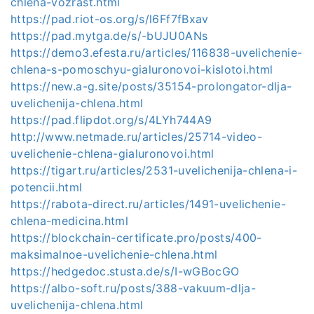
chlena-vozrast.html
https://pad.riot-os.org/s/l6Ff7fBxav
https://pad.mytga.de/s/-bUJU0ANs
https://demo3.efesta.ru/articles/116838-uvelichenie-
chlena-s-pomoschyu-gialuronovoi-kislotoi.html
https://new.a-g.site/posts/35154-prolongator-dlja-
uvelichenija-chlena.html
https://pad.flipdot.org/s/4LYh744A9
http://www.netmade.ru/articles/25714-video-
uvelichenie-chlena-gialuronovoi.html
https://tigart.ru/articles/2531-uvelichenija-chlena-i-
potencii.html
https://rabota-direct.ru/articles/1491-uvelichenie-
chlena-medicina.html
https://blockchain-certificate.pro/posts/400-
maksimalnoe-uvelichenie-chlena.html
https://hedgedoc.stusta.de/s/I-wGBocGO
https://albo-soft.ru/posts/388-vakuum-dlja-
uvelichenija-chlena.html