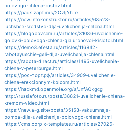
polovogo-chlena-rostov.html
https://pads.zapf.in/s/2CzljYhTe
https://new.infokonstruktor.ru/articles/68523-
luchshee-sredstvo-dlja-uvelichenija-chlena.html
https://blogobovsem.ru/articles/31086-uvelichenie-
golovki-polovogo-chlena-gialuronovoi-kislotoi.html
https://demo3.efesta.ru/articles/116842-
rabotayuschie-geli-dlja-uvelichenija-chlena.html
https://rabota-direct.ru/articles/1495-uvelichenie-
chlena-v-peterburge.html
https://рос-торг.рф/articles/34909-uvelichenie-
chlena-erekcionnym-kolcom.html
https://hackmd.openmole.org/s/JnfAQxgcg
http://russiafoto.ru/posts/38821-uvelichenie-chlena-
kremom-video.html
https://new.a-g.site/posts/35158-vakuumnaja-
pompa-dlja-uvelichenija-polovogo-chlena.html
https://cms.corpix-templates.ru/articles/27026-