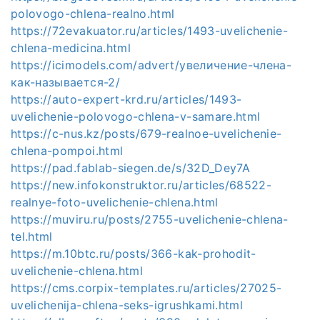
polovogo-chlena-realno.html
https://72evakuator.ru/articles/1493-uvelichenie-
chlena-medicina.html
https://icimodels.com/advert/увеличение-члена-
как-называется-2/
https://auto-expert-krd.ru/articles/1493-
uvelichenie-polovogo-chlena-v-samare.html
https://c-nus.kz/posts/679-realnoe-uvelichenie-
chlena-pompoi.html
https://pad.fablab-siegen.de/s/32D_Dey7A
https://new.infokonstruktor.ru/articles/68522-
realnye-foto-uvelichenie-chlena.html
https://muviru.ru/posts/2755-uvelichenie-chlena-
tel.html
https://m.10btc.ru/posts/366-kak-prohodit-
uvelichenie-chlena.html
https://cms.corpix-templates.ru/articles/27025-
uvelichenija-chlena-seks-igrushkami.html