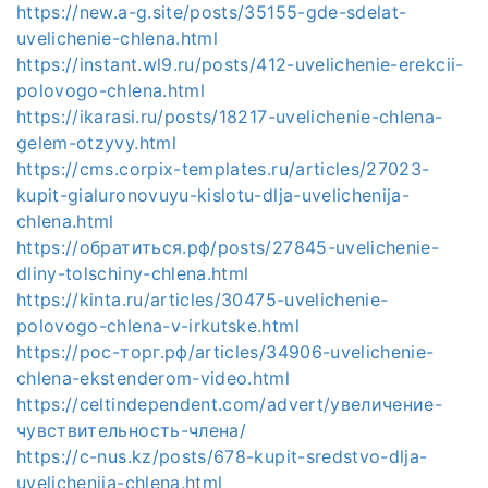
https://new.a-g.site/posts/35155-gde-sdelat-
uvelichenie-chlena.html
https://instant.wl9.ru/posts/412-uvelichenie-erekcii-
polovogo-chlena.html
https://ikarasi.ru/posts/18217-uvelichenie-chlena-
gelem-otzyvy.html
https://cms.corpix-templates.ru/articles/27023-
kupit-gialuronovuyu-kislotu-dlja-uvelichenija-
chlena.html
https://обратиться.рф/posts/27845-uvelichenie-
dliny-tolschiny-chlena.html
https://kinta.ru/articles/30475-uvelichenie-
polovogo-chlena-v-irkutske.html
https://рос-торг.рф/articles/34906-uvelichenie-
chlena-ekstenderom-video.html
https://celtindependent.com/advert/увеличение-
чувствительность-члена/
https://c-nus.kz/posts/678-kupit-sredstvo-dlja-
uvelichenija-chlena.html