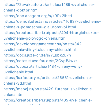
https://72evakuator.ru/articles/1489-uvelichenie-
chlena-doktor.html
https://doc.anagora.org/s/k9Px2Ihed
https://demo3.efesta.ru/articles/116837-uvelichenie-
chlena-s-pomoschyu-gialuronovoi.html
https://creator.ariberi.ru/posts/404-hirurgicheskoe-
uvelichenie-polovogo-chlena.html
https://developer.gamecentr.su/posts/342-
uvelichenie-dliny-tolschiny-chlena.html
https://docs.juze-cr.de/s/Y_BbkZL7h
https://notes.stuve.fau.de/s/2GvpBJwzr
https://oubs.ru/articles/1484-chleny-veny-
uvelichenie.html
https://luxfactory.ru/articles/26561-uvelichenie-
chlena-3d.html
https://mebej.ru/posts/429-futanari-uvelichenie-
chlena.html
https://creator.ariberi.ru/posts/405-uvelichenie-