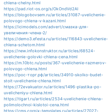
chlena-chelny.html
https://pad.riot-os.org/s/OkOndVd2AI
https://blogobovsem.ru/articles/31087-uvelichenie-
polovogo-chlena-v-kazani.html
https://icimodels.com/advert/смазка-для-
увеличения-члена-2/
https://demo3.efesta.ru/articles/116843-uvelichenie-
chlena-schetom.html
https://new.infokonstruktor.ru/articles/68524-
uvelichenie-golovki-chlena-cena.html
https://m.10btc.ru/posts/367-uvelichenie-razmerov-
polovogo-chlena.html
https://рос-торг.рф/articles/34910-skolko-budet-
stoit-uvelichenie-chlena.html
https://72evakuator.ru/articles/1496-plastika-po-
uvelicheniyu-chlena.html
https://tigart.ru/articles/2534-uvelichenie-chlena-
polimolochnoi-kislotoi-cena.html
https://cms.corpix-templates.ru/articles/27027-