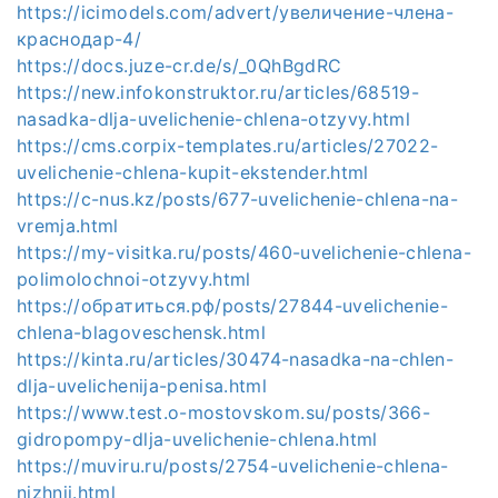
https://icimodels.com/advert/увеличение-члена-
краснодар-4/
https://docs.juze-cr.de/s/_0QhBgdRC
https://new.infokonstruktor.ru/articles/68519-
nasadka-dlja-uvelichenie-chlena-otzyvy.html
https://cms.corpix-templates.ru/articles/27022-
uvelichenie-chlena-kupit-ekstender.html
https://c-nus.kz/posts/677-uvelichenie-chlena-na-
vremja.html
https://my-visitka.ru/posts/460-uvelichenie-chlena-
polimolochnoi-otzyvy.html
https://обратиться.рф/posts/27844-uvelichenie-
chlena-blagoveschensk.html
https://kinta.ru/articles/30474-nasadka-na-chlen-
dlja-uvelichenija-penisa.html
https://www.test.o-mostovskom.su/posts/366-
gidropompy-dlja-uvelichenie-chlena.html
https://muviru.ru/posts/2754-uvelichenie-chlena-
nizhnii.html