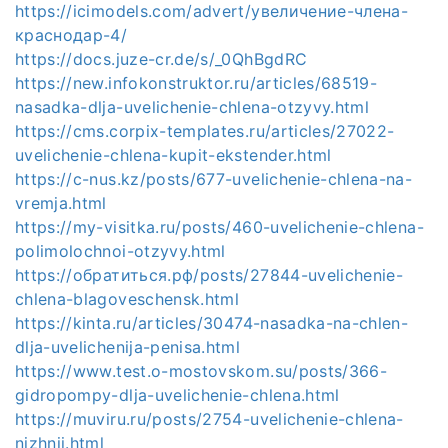
https://icimodels.com/advert/увеличение-члена-
краснодар-4/
https://docs.juze-cr.de/s/_0QhBgdRC
https://new.infokonstruktor.ru/articles/68519-
nasadka-dlja-uvelichenie-chlena-otzyvy.html
https://cms.corpix-templates.ru/articles/27022-
uvelichenie-chlena-kupit-ekstender.html
https://c-nus.kz/posts/677-uvelichenie-chlena-na-
vremja.html
https://my-visitka.ru/posts/460-uvelichenie-chlena-
polimolochnoi-otzyvy.html
https://обратиться.рф/posts/27844-uvelichenie-
chlena-blagoveschensk.html
https://kinta.ru/articles/30474-nasadka-na-chlen-
dlja-uvelichenija-penisa.html
https://www.test.o-mostovskom.su/posts/366-
gidropompy-dlja-uvelichenie-chlena.html
https://muviru.ru/posts/2754-uvelichenie-chlena-
nizhnii.html