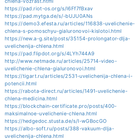
chlena-vozrast.html
https://pad.riot-os.org/s/l6Ff7fBxav
https://pad.mytga.de/s/-bUJU0ANs
https://demo3.efesta.ru/articles/116838-uvelichenie-
chlena-s-pomoschyu-gialuronovoi-kislotoi.html
https://new.a-g.site/posts/35154-prolongator-dlja-
uvelichenija-chlena.html
https://pad.flipdot.org/s/4LYh744A9
http://www.netmade.ru/articles/25714-video-
uvelichenie-chlena-gialuronovoi.html
https://tigart.ru/articles/2531-uvelichenija-chlena-i-
potencii.html
https://rabota-direct.ru/articles/1491-uvelichenie-
chlena-medicina.html
https://blockchain-certificate.pro/posts/400-
maksimalnoe-uvelichenie-chlena.html
https://hedgedoc.stusta.de/s/I-wGBocGO
https://albo-soft.ru/posts/388-vakuum-dlja-
uvelichenija-chlena.html