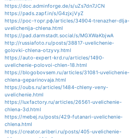
https://doc.adminforge.de/s/uZs7dn7JCN
https://pads.zapf.in/s/G4zjxjVyZ
https://рос-торг.рф/articles/34904-trenazher-dlja-
uvelichenija-chlena.html
https://pad.darmstadt.social/s/MGXWaKbjwA
http://russiafoto.ru/posts/38817-uvelichenie-
golovki-chlena-otzyvy.html
https://auto-expert-krd.ru/articles/1490-
uvelichenie-polovoi-chlen-18.html
https://blogobovsem.ru/articles/31081-uvelichenie-
chlena-geparinovaja.html
https://oubs.ru/articles/1484-chleny-veny-
uvelichenie.html
https://luxfactory.ru/articles/26561-uvelichenie-
chlena-3d.html
https://mebej.ru/posts/429-futanari-uvelichenie-
chlena.html
https://creator.ariberi.ru/posts/405-uvelichenie-