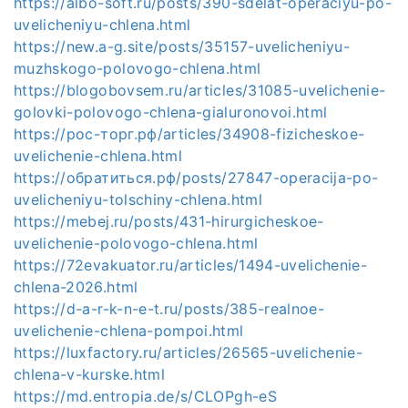
https://albo-soft.ru/posts/390-sdelat-operaciyu-po-
uvelicheniyu-chlena.html
https://new.a-g.site/posts/35157-uvelicheniyu-
muzhskogo-polovogo-chlena.html
https://blogobovsem.ru/articles/31085-uvelichenie-
golovki-polovogo-chlena-gialuronovoi.html
https://рос-торг.рф/articles/34908-fizicheskoe-
uvelichenie-chlena.html
https://обратиться.рф/posts/27847-operacija-po-
uvelicheniyu-tolschiny-chlena.html
https://mebej.ru/posts/431-hirurgicheskoe-
uvelichenie-polovogo-chlena.html
https://72evakuator.ru/articles/1494-uvelichenie-
chlena-2026.html
https://d-a-r-k-n-e-t.ru/posts/385-realnoe-
uvelichenie-chlena-pompoi.html
https://luxfactory.ru/articles/26565-uvelichenie-
chlena-v-kurske.html
https://md.entropia.de/s/CLOPgh-eS