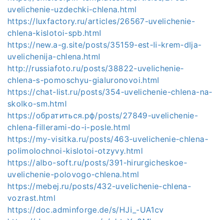
uvelichenie-uzdechki-chlena.html
https://luxfactory.ru/articles/26567-uvelichenie-
chlena-kislotoi-spb.html
https://new.a-g.site/posts/35159-est-li-krem-dlja-
uvelichenija-chlena.html
http://russiafoto.ru/posts/38822-uvelichenie-
chlena-s-pomoschyu-gialuronovoi.html
https://chat-list.ru/posts/354-uvelichenie-chlena-na-
skolko-sm.html
https://обратиться.рф/posts/27849-uvelichenie-
chlena-fillerami-do-i-posle.html
https://my-visitka.ru/posts/463-uvelichenie-chlena-
polimolochnoi-kislotoi-otzyvy.html
https://albo-soft.ru/posts/391-hirurgicheskoe-
uvelichenie-polovogo-chlena.html
https://mebej.ru/posts/432-uvelichenie-chlena-
vozrast.html
https://doc.adminforge.de/s/HJi_-UA1cv