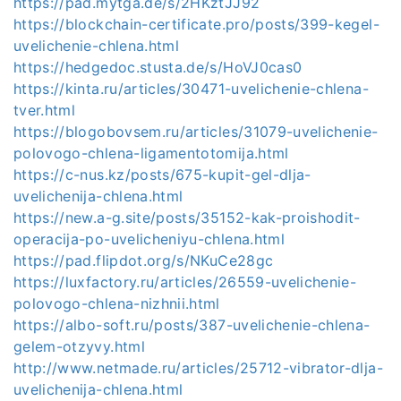
https://pad.mytga.de/s/2HKztJJ92
https://blockchain-certificate.pro/posts/399-kegel-
uvelichenie-chlena.html
https://hedgedoc.stusta.de/s/HoVJ0cas0
https://kinta.ru/articles/30471-uvelichenie-chlena-
tver.html
https://blogobovsem.ru/articles/31079-uvelichenie-
polovogo-chlena-ligamentotomija.html
https://c-nus.kz/posts/675-kupit-gel-dlja-
uvelichenija-chlena.html
https://new.a-g.site/posts/35152-kak-proishodit-
operacija-po-uvelicheniyu-chlena.html
https://pad.flipdot.org/s/NKuCe28gc
https://luxfactory.ru/articles/26559-uvelichenie-
polovogo-chlena-nizhnii.html
https://albo-soft.ru/posts/387-uvelichenie-chlena-
gelem-otzyvy.html
http://www.netmade.ru/articles/25712-vibrator-dlja-
uvelichenija-chlena.html