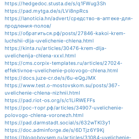
https://hedgedoc.stusta.de/s/q1FWug3Sh
https://pad.mytga.de/s/LVi8npRcs
https://lanoticia.hn/advert/средство-в-аптеке-для-
продления-полов/
https://обратиться.рф/posts/27846-kakoi-krem-
luchshii-dlja-uvelichenie-chlena.html
https://kinta.ru/articles/30476-krem-dlja-
uvelichenija-chlena-xxxl.html
https://cms.corpix-templates.ru/articles/27024-
effektivnoe-uvelichenie-polovogo-chlena.html
https://docs.juze-cr.de/s/6u-eQgJMX
https://www.test.o-mostovskom.su/posts/367-
uvelichenie-chlena-nizhnii.html
https://pad.riot-os.org/s/c1LiRWEFFs
https://рос-торг.рф/articles/34907-uvelichenie-
polovogo-chlena-voronezh.html
https://pad.darmstadt.social/s/632wTKl3y1
https://doc.adminforge.de/s/6DTjz6Y9Kj
https://blogobovsem.ru/articles/31084-uvelichenie-