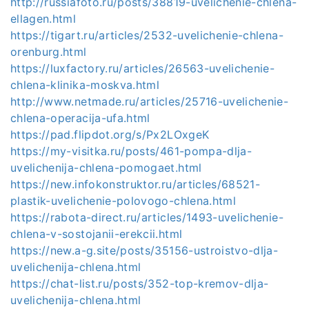
http://russiafoto.ru/posts/38819-uvelichenie-chlena-
ellagen.html
https://tigart.ru/articles/2532-uvelichenie-chlena-
orenburg.html
https://luxfactory.ru/articles/26563-uvelichenie-
chlena-klinika-moskva.html
http://www.netmade.ru/articles/25716-uvelichenie-
chlena-operacija-ufa.html
https://pad.flipdot.org/s/Px2LOxgeK
https://my-visitka.ru/posts/461-pompa-dlja-
uvelichenija-chlena-pomogaet.html
https://new.infokonstruktor.ru/articles/68521-
plastik-uvelichenie-polovogo-chlena.html
https://rabota-direct.ru/articles/1493-uvelichenie-
chlena-v-sostojanii-erekcii.html
https://new.a-g.site/posts/35156-ustroistvo-dlja-
uvelichenija-chlena.html
https://chat-list.ru/posts/352-top-kremov-dlja-
uvelichenija-chlena.html