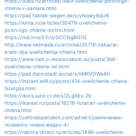
https://oubs.ru/articles/1489-uvelichenie-polovogo-
chlena-v-samare.html
https://pad.fablab-siegen.de/s/yNqwy8qUB
https://kinta.ru/articles/30478-uvelichenie-
polovogo-chlena-nizhnii.html
https://md.inno3.fr/s/GCCNgBG1G
http://www.netmade.ru/articles/25719-zakazat-
krem-dlja-uvelichenija-chlena.html
https://www.test.o-mostovskom.su/posts/368-
uvelichenie-chlena-tel.html
https://pad.darmstadt.social/s/liMKVDWa8H
https://instant.wl9.ru/posts/414-uvelichenie-chlena-
hirurgija.html
https://docs.juze-cr.de/s/ZLg0Es-2b
https://ikarasi.ru/posts/18219-futanari-uvelichenie-
chlena.html
https://celtindependent.com/advert/увеличение-
полового-члена-видео-4/
https://rabota-direct.ru/articles/1496-uvelichenie-