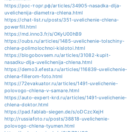
https://рос-торг.рф/articles/34905-nasadka-dlja-
uvelichenija-diametra-chlena.html
https://chat-list.ru/posts/351-uvelichenie-chlena-
powerfill.html
https://md.inno3.fr/s/OKyU00hB9
https://oubs.ru/articles/1485-uvelichenie-tolschiny-
chlena-polimolochnoi-kislotoi.html
https://blogobovsem.ru/articles/31082-kupit-
nasadku-dlja-uvelichenija-chlena.html
https://demo3.efesta.ru/articles/116839-uvelichenie-
chlena-fillerom-foto.html
https://72evakuator.ru/articles/1491-uvelichenie-
polovogo-chlena-v-samare.html
https://auto-expert-krd.ru/articles/1491-uvelichenie-
chlena-doktor.html
https://pad.fablab-siegen.de/s/oDCzcXejH
http://russiafoto.ru/posts/38818-uvelichenie-
polovogo-chlena-tyumen.html