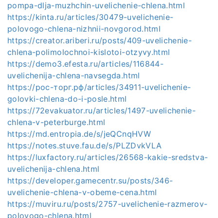
pompa-dlja-muzhchin-uvelichenie-chlena.html
https://kinta.ru/articles/30479-uvelichenie-
polovogo-chlena-nizhnii-novgorod.html
https://creator.ariberi.ru/posts/409-uvelichenie-
chlena-polimolochnoi-kislotoi-otzyvy.html
https://demo3.efesta.ru/articles/116844-
uvelichenija-chlena-navsegda.html
https://рос-торг.рф/articles/34911-uvelichenie-
golovki-chlena-do-i-posle.html
https://72evakuator.ru/articles/1497-uvelichenie-
chlena-v-peterburge.html
https://md.entropia.de/s/jeQCnqHVW
https://notes.stuve.fau.de/s/PLZDvkVLA
https://luxfactory.ru/articles/26568-kakie-sredstva-
uvelichenija-chlena.html
https://developer.gamecentr.su/posts/346-
uvelichenie-chlena-v-obeme-cena.html
https://muviru.ru/posts/2757-uvelichenie-razmerov-
polovogo-chlena.html