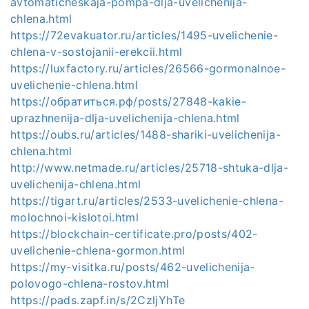
avtomaticheskaja-pompa-dlja-uvelichenija-
chlena.html
https://72evakuator.ru/articles/1495-uvelichenie-
chlena-v-sostojanii-erekcii.html
https://luxfactory.ru/articles/26566-gormonalnoe-
uvelichenie-chlena.html
https://обратиться.рф/posts/27848-kakie-
uprazhnenija-dlja-uvelichenija-chlena.html
https://oubs.ru/articles/1488-shariki-uvelichenija-
chlena.html
http://www.netmade.ru/articles/25718-shtuka-dlja-
uvelichenija-chlena.html
https://tigart.ru/articles/2533-uvelichenie-chlena-
molochnoi-kislotoi.html
https://blockchain-certificate.pro/posts/402-
uvelichenie-chlena-gormon.html
https://my-visitka.ru/posts/462-uvelichenija-
polovogo-chlena-rostov.html
https://pads.zapf.in/s/2CzljYhTe