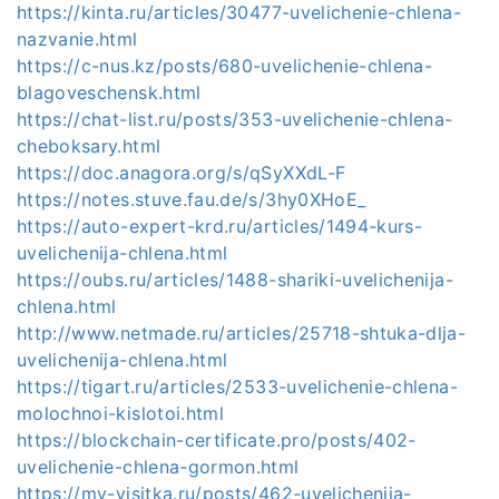
https://kinta.ru/articles/30477-uvelichenie-chlena-
nazvanie.html
https://c-nus.kz/posts/680-uvelichenie-chlena-
blagoveschensk.html
https://chat-list.ru/posts/353-uvelichenie-chlena-
cheboksary.html
https://doc.anagora.org/s/qSyXXdL-F
https://notes.stuve.fau.de/s/3hy0XHoE_
https://auto-expert-krd.ru/articles/1494-kurs-
uvelichenija-chlena.html
https://oubs.ru/articles/1488-shariki-uvelichenija-
chlena.html
http://www.netmade.ru/articles/25718-shtuka-dlja-
uvelichenija-chlena.html
https://tigart.ru/articles/2533-uvelichenie-chlena-
molochnoi-kislotoi.html
https://blockchain-certificate.pro/posts/402-
uvelichenie-chlena-gormon.html
https://my-visitka.ru/posts/462-uvelichenija-