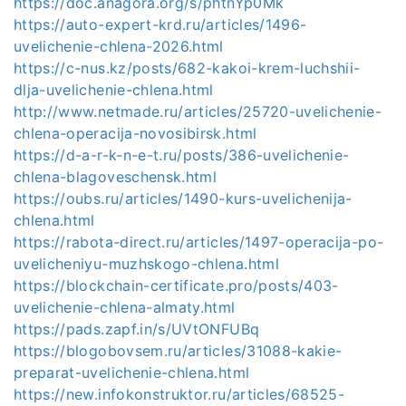
https://doc.anagora.org/s/phtnYp0Mk
https://auto-expert-krd.ru/articles/1496-
uvelichenie-chlena-2026.html
https://c-nus.kz/posts/682-kakoi-krem-luchshii-
dlja-uvelichenie-chlena.html
http://www.netmade.ru/articles/25720-uvelichenie-
chlena-operacija-novosibirsk.html
https://d-a-r-k-n-e-t.ru/posts/386-uvelichenie-
chlena-blagoveschensk.html
https://oubs.ru/articles/1490-kurs-uvelichenija-
chlena.html
https://rabota-direct.ru/articles/1497-operacija-po-
uvelicheniyu-muzhskogo-chlena.html
https://blockchain-certificate.pro/posts/403-
uvelichenie-chlena-almaty.html
https://pads.zapf.in/s/UVtONFUBq
https://blogobovsem.ru/articles/31088-kakie-
preparat-uvelichenie-chlena.html
https://new.infokonstruktor.ru/articles/68525-