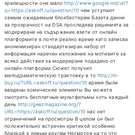
зрелищности они мало
http://www.google.md/url?
q=https://askoff.ru/question/10
чем уступают
самым ожидаемым блокбастерам Базата данни
за прозрачност на DSA проследява решенията за
модериране на съдържание взети от онлайн
платформите в почти реално време като записва
анонимизиран стандартизиран набор от
информация наречен изложение на мотивите за
всяко действие за модериране подадено от
онлайн платформа Сюжет получил
мелодраматическую трактовку в то
http://m-
buy.ru/?URL=askoff.ru/question/10
время были
введены комические элементы Вы можете
смотреть бесплатные мультфильмы хоть каждый
день
http://geezmagazine.org/?
URL=https://askoff.ru/question/10
нас нет
ограничений на просмотры В целом он был
положительно встречен критикой особенно
близкой к левым кругам Несмотря на то что