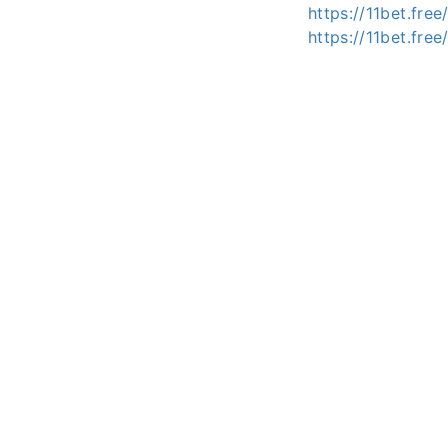
https://11bet.free
https://11bet.fre