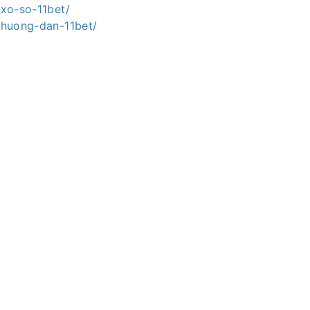
/xo-so-11bet/
e/huong-dan-11bet/