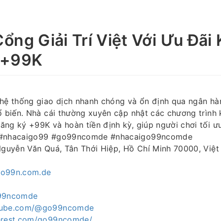
ổng Giải Trí Việt Với Ưu Đãi
 +99K
 hệ thống giao dịch nhanh chóng và ổn định qua ngân h
ổ biến. Nhà cái thường xuyên cập nhật các chương trình
ng ký +99K và hoàn tiền định kỳ, giúp người chơi tối ư
 #nhacaigo99 #go99ncomde #nhacaigo99ncomde
 Nguyễn Văn Quá, Tân Thới Hiệp, Hồ Chí Minh 70000, Việ
o99n.com.de
o99ncomde
utube.com/@go99ncomde
terest.com/go99ncomde/