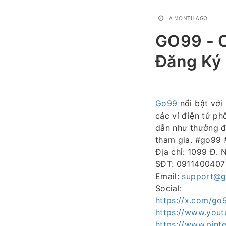
A MONTH AGO
GO99 - C
Đăng Ký
Go99
nổi bật với
các ví điện tử ph
dẫn như thưởng đă
tham gia. #go99
Địa chỉ: 1099 Đ.
SĐT: 0911400407
Email:
support@g
Social:
https://x.com/g
https://www.yo
https://www.pin