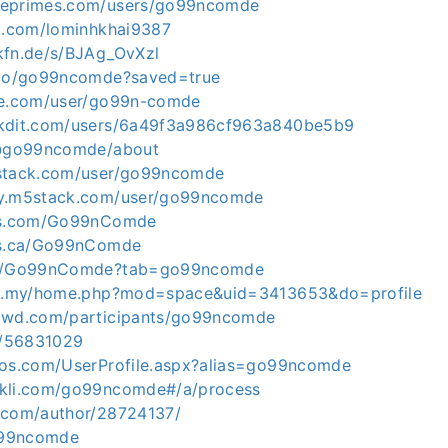
leprimes.com/users/go99ncomde
um.com/lominhkhai9387
kfn.de/s/BJAg_OvXzl
y.io/go99ncomde?saved=true
ne.com/user/go99n-comde
ckdit.com/users/6a49f3a986cf963a840be5b9
o/@go99ncomde/about
5stack.com/user/go99ncomde
ty.m5stack.com/user/go99ncomde
ves.com/Go99nComde
ves.ca/Go99nComde
com/Go99nComde?tab=go99ncomde
com.my/home.php?mod=space&uid=3413653&do=profile
rowd.com/participants/go99ncomde
co/56831029
los.com/UserProfile.aspx?alias=go99ncomde
ckli.com/go99ncomde#/a/process
.com/author/28724137/
go99ncomde