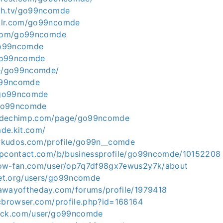
tch.tv/go99ncomde
blr.com/go99ncomde
r.com/go99ncomde
/go99ncomde
e/go99ncomde
me/go99ncomde/
go99ncomde
e/go99ncomde
k/go99ncomde
odechimp.com/page/go99ncomde
de.kit.com/
wkudos.com/profile/go99n__comde
upcontact.com/b/businessprofile/go99ncomde/10152208
low-fan.com/user/op7q7df98gx7ewus2y7k/about
et.org/users/go99ncomde
awayoftheday.com/forums/profile/1979418
icbrowser.com/profile.php?id=168164
tack.com/user/go99ncomde