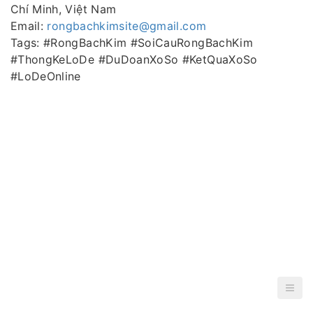
Chí Minh, Việt Nam
Email:
rongbachkimsite@gmail.com
Tags: #RongBachKim #SoiCauRongBachKim
#ThongKeLoDe #DuDoanXoSo #KetQuaXoSo
#LoDeOnline