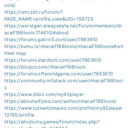
ools/
https://umczdt.ru/forum/?
PAGE_NAME=profile_view&UID=158723
https://worstgen.alwaysdata.net/forum/members/nh
acaif168tools.174410/#about
https://forums.galciv3.com/user/7663610
https://kumu.io/nhacaif168tools/nhacaif168tools#unt
itled-map
https://forums.stardock.com/user/7663610
https://bioqoo.com/nhacaif168tools
https://forums.offworldgame.com/user/7663610
https://community.m5stack.com/user/nhacaif168tool
s
https://www.dibiz.com/my92player
https://aboutsnfjobs.com/author/nhacaif168tools/
https://www.luzsantomauro.com/profile/my92player
13765/profile
https://allods.my.games/forum/index.php?