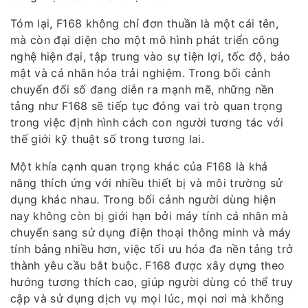
Tóm lại, F168 không chỉ đơn thuần là một cái tên,
mà còn đại diện cho một mô hình phát triển công
nghệ hiện đại, tập trung vào sự tiện lợi, tốc độ, bảo
mật và cá nhân hóa trải nghiệm. Trong bối cảnh
chuyển đổi số đang diễn ra mạnh mẽ, những nền
tảng như F168 sẽ tiếp tục đóng vai trò quan trọng
trong việc định hình cách con người tương tác với
thế giới kỹ thuật số trong tương lai.
Một khía cạnh quan trọng khác của F168 là khả
năng thích ứng với nhiều thiết bị và môi trường sử
dụng khác nhau. Trong bối cảnh người dùng hiện
nay không còn bị giới hạn bởi máy tính cá nhân mà
chuyển sang sử dụng điện thoại thông minh và máy
tính bảng nhiều hơn, việc tối ưu hóa đa nền tảng trở
thành yêu cầu bắt buộc. F168 được xây dựng theo
hướng tương thích cao, giúp người dùng có thể truy
cập và sử dụng dịch vụ mọi lúc, mọi nơi mà không