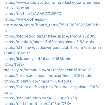
https://www.zubersoft.com/mobilesheets/forum/use
r-136336.html
https://ctxt.io/2/AAAEGGWEFQ
https://www.coffeesix-
store.com/board/board_topic/7560063/8225802.ht
m
https://hedgedoc.dezentrale.space/s/cdbF2EbBW
https://magic.ly/nhacaif168tools/nhacaif168tools
https://shhhnewcastleswingers.club/forums/users/nh
acaif168tools/
https://inkbunny.net/nhacaif168tools
http://fort-
raevskiy.ru/community/profile/nhacaif168tools/
https://forum.aceinna.com/user/nhacaif168tools
https://biolinky.co/nhacaif-168-tools
https://forum.delftship.net/Public/users/nhacaif168t
ools/
https://hackmd.okfn.de/s/HJH3H2T6Zg
https://pad.flipdot.org/s/gT6ocG7Xv