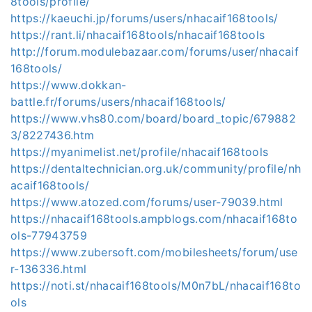
8tools/profile/
https://kaeuchi.jp/forums/users/nhacaif168tools/
https://rant.li/nhacaif168tools/nhacaif168tools
http://forum.modulebazaar.com/forums/user/nhacaif
168tools/
https://www.dokkan-
battle.fr/forums/users/nhacaif168tools/
https://www.vhs80.com/board/board_topic/679882
3/8227436.htm
https://myanimelist.net/profile/nhacaif168tools
https://dentaltechnician.org.uk/community/profile/nh
acaif168tools/
https://www.atozed.com/forums/user-79039.html
https://nhacaif168tools.ampblogs.com/nhacaif168to
ols-77943759
https://www.zubersoft.com/mobilesheets/forum/use
r-136336.html
https://noti.st/nhacaif168tools/M0n7bL/nhacaif168to
ols