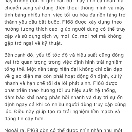
nay không còn bị giới hạn bởi máy tính cá nhân mà
chuyển sang sử dụng điện thoại thông minh và máy
tính bảng nhiều hơn, việc tối ưu hóa đa nền tảng trở
thành yêu cầu bắt buộc. F168 được xây dựng theo
hướng tương thích cao, giúp người dùng có thể truy
cập và sử dụng dịch vụ mọi lúc, mọi nơi mà không
gặp trở ngại về kỹ thuật.
Bên cạnh đó, yếu tố tốc độ và hiệu suất cũng đóng
vai trò quan trọng trong việc định hình trải nghiệm
tổng thể. Một nền tảng hiện đại không chỉ cần đẹp
về giao diện mà còn phải hoạt động ổn định, xử lý
nhanh và hạn chế tối đa lỗi phát sinh. F168 được
phát triển theo hướng tối ưu hiệu suất hệ thống,
đảm bảo khả năng phản hồi nhanh và duy trì sự ổn
định ngay cả khi có nhiều người dùng truy cập cùng
lúc. Điều này giúp tạo ra trải nghiệm liền mạch và
đáng tin cậy hơn.
Ngoài ra, F168 còn có thể được nhìn nhận như một