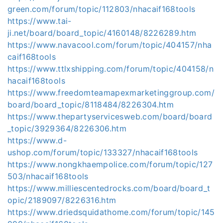
green.com/forum/topic/112803/nhacaif168tools
https://www.tai-
ji.net/board/board_topic/4160148/8226289.htm
https://www.navacool.com/forum/topic/404157/nha
caif168tools
https://www.ttlxshipping.com/forum/topic/404158/n
hacaif168tools
https://www.freedomteamapexmarketinggroup.com/
board/board_topic/8118484/8226304.htm
https://www.thepartyservicesweb.com/board/board
_topic/3929364/8226306.htm
https://www.d-
ushop.com/forum/topic/133327/nhacaif168tools
https://www.nongkhaempolice.com/forum/topic/127
503/nhacaif168tools
https://www.milliescentedrocks.com/board/board_t
opic/2189097/8226316.htm
https://www.driedsquidathome.com/forum/topic/145