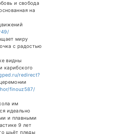
юбовь и свобода
основанная на
движений
r49/
ращает миру
Дочка с радостью
же видны
и карибского
gped.ru/redirect?
церемонии
thor/finouz587/
ола им
ься идеально
ыми и плавными
астике 9 лет
то шьёт пледы