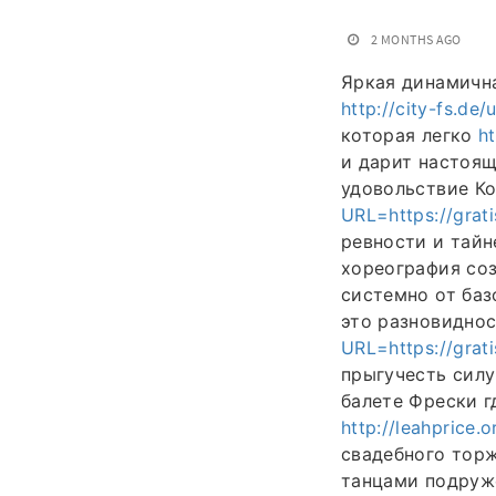
2 MONTHS AGO
Яркая динамичн
http://city-fs.de
которая легко
h
и дарит настоя
удовольствие К
URL=https://grati
ревности и тайн
хореография со
системно от баз
это разновидно
URL=https://grati
прыгучесть силу
балете Фрески г
http://leahprice.
свадебного тор
танцами подруже