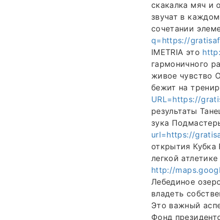
скакалка мяч и 
звучат в каждом
сочетании элем
q=https://gratisa
IMETRIA это
http
гармоничного р
живое чувство О
бежит на трени
URL=https://grati
результаты Тане
зука Подмастер
url=https://grati
открытия Кубка
легкой атлетик
http://maps.googl
Лебединое озеро
владеть собств
Это важный асп
Фонд президентс