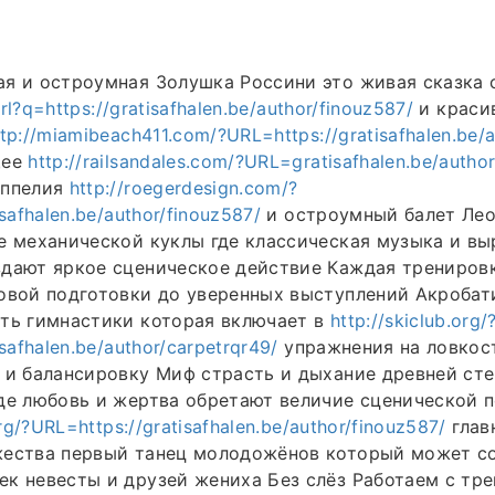
ая и остроумная Золушка Россини это живая сказка
/url?q=https://gratisafhalen.be/author/finouz587/
и краси
ttp://miamibeach411.com/?URL=https://gratisafhalen.be/
щее
http://railsandales.com/?URL=gratisafhalen.be/autho
оппелия
http://roegerdesign.com/?
safhalen.be/author/finouz587/
и остроумный балет Лео
е механической куклы где классическая музыка и вы
здают яркое сценическое действие Каждая трениров
овой подготовки до уверенных выступлений Акробат
сть гимнастики которая включает в
http://skiclub.org/
safhalen.be/author/carpetrqr49/
упражнения на ловкос
 и балансировку Миф страсть и дыхание древней ст
де любовь и жертва обретают величие сценической 
org/?URL=https://gratisafhalen.be/author/finouz587/
глав
жества первый танец молодожёнов который может с
к невесты и друзей жениха Без слёз Работаем с тр