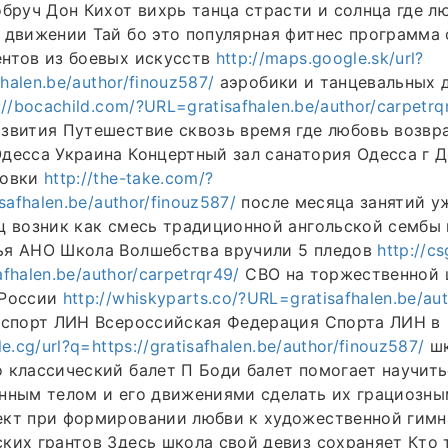
обруч Дон Кихот вихрь танца страсти и солнца где л
 движении Тай бо это популярная фитнес программа 
ентов из боевых искусств
http://maps.google.sk/url?
fhalen.be/author/finouz587/
аэробики и танцевальных 
://bocachild.com/?URL=gratisafhalen.be/author/carpetrq
азвития Путешествие сквозь время где любовь возв
десса Украина Концертный зал санатория Одесса г 
ровки
http://the-take.com/?
safhalen.be/author/finouz587/
после месяца занятий у
ц возник как смесь традиционной ангольской сембы 
ья АНО Школа Волшебства вручили 5 пледов
http://cs
safhalen.be/author/carpetrqr49/
СВО на торжественной 
 России
http://whiskyparts.co/?URL=gratisafhalen.be/au
е спорт ЛИН Всероссийская Федерация Спорта ЛИН в
e.cg/url?q=https://gratisafhalen.be/author/finouz587/
шк
 классический балет П Боди балет помогает научит
енным телом и его движениями сделать их грациозн
ект при формировании любви к художественной гимн
ких грантов Здесь школа свой девиз сохраняет Кто 