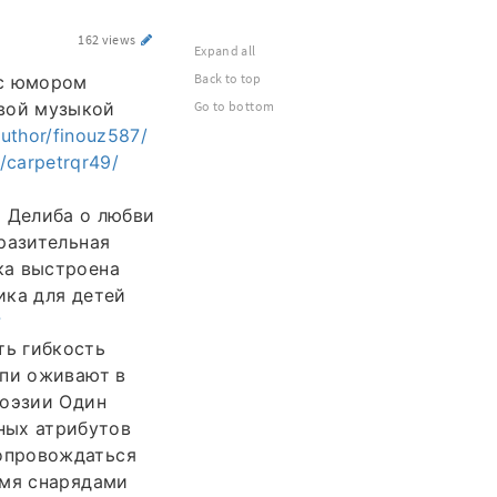
162 views
Expand all
Back to top
 с юмором
вой музыкой
Go to bottom
author/finouz587/
r/carpetrqr49/
 Делиба о любви
разительная
ка выстроена
ика для детей
?
ть гибкость
епи оживают в
поэзии Один
ных атрибутов
опровождаться
емя снарядами