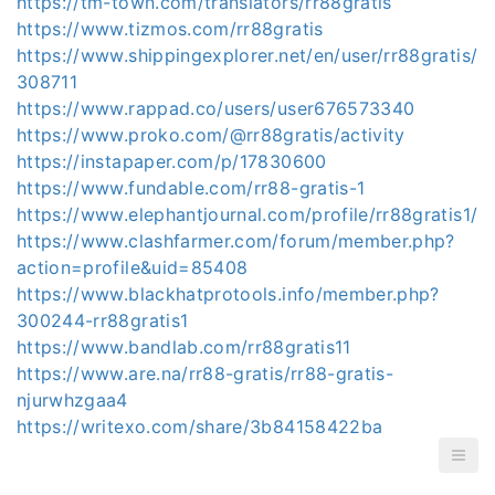
https://tm-town.com/translators/rr88gratis
https://www.tizmos.com/rr88gratis
https://www.shippingexplorer.net/en/user/rr88gratis/
308711
https://www.rappad.co/users/user676573340
https://www.proko.com/@rr88gratis/activity
https://instapaper.com/p/17830600
https://www.fundable.com/rr88-gratis-1
https://www.elephantjournal.com/profile/rr88gratis1/
https://www.clashfarmer.com/forum/member.php?
action=profile&uid=85408
https://www.blackhatprotools.info/member.php?
300244-rr88gratis1
https://www.bandlab.com/rr88gratis11
https://www.are.na/rr88-gratis/rr88-gratis-
njurwhzgaa4
https://writexo.com/share/3b84158422ba