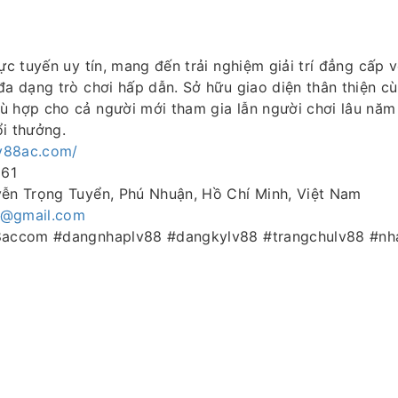
rực tuyến uy tín, mang đến trải nghiệm giải trí đẳng cấp 
đa dạng trò chơi hấp dẫn. Sở hữu giao diện thân thiện cù
ù hợp cho cả người mới tham gia lẫn người chơi lâu năm 
i thưởng.
lv88ac.com/
561
yễn Trọng Tuyển, Phú Nhuận, Hồ Chí Minh, Việt Nam
@gmail.com
88accom #dangnhaplv88 #dangkylv88 #trangchulv88 #nh