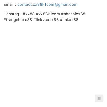
Email :
contact.xx88k1com@gmail.com
Hashtag : #xx88 #xx88k1com #nhacaixx88
#trangchuxx88 #linkvaoxx88 #linkxx88