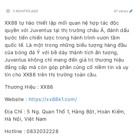
3 MONTHS AGO
67 views
XX88 tự hào thiết lập mối quan hệ hợp tác độc
quyền với Juventus tại thị trường châu Á, đánh dấu
bước tiến chiến lược trong hành trình vươn tầm
quốc tế. Là một trong những biểu tượng hàng đầu
của bóng đá Ý với bề dày thành tích ấn tượng,
Juventus không chỉ mang đến giá trị thương hiệu
đẳng cấp mà còn góp phần củng cố niềm tin và uy
tín cho XX88 trên thị trường toàn cầu.
Thương Hiệu : XX88
Website :
https://xx88k1.com/
Địa Chỉ : 5 Ng. Quan Thổ 1, Hàng Bột, Hoàn Kiếm,
Hà Nội, Việt Nam
Hotline : 0832032228