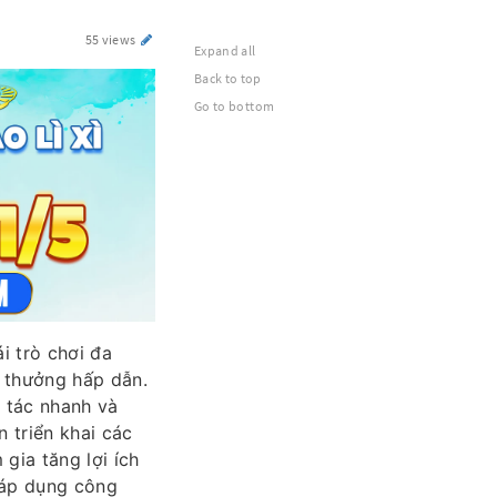
55 views
Expand all
Back to top
Go to bottom
i trò chơi đa
i thưởng hấp dẫn.
o tác nhanh và
 triển khai các
gia tăng lợi ích
 áp dụng công