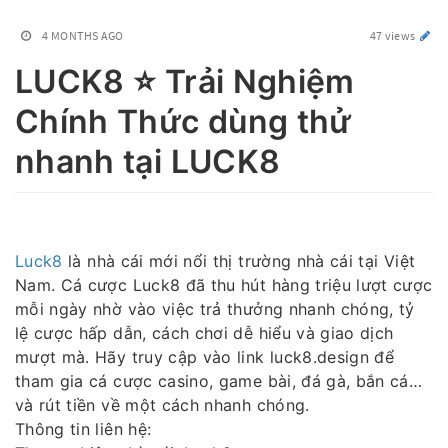
4 MONTHS AGO
47 views
LUCK8 ⭐️ Trải Nghiệm
Chính Thức dùng thử
nhanh tại LUCK8
Luck8
là nhà cái mới nổi thị trường nhà cái tại Việt
Nam. Cá cược Luck8 đã thu hút hàng triệu lượt cược
mỗi ngày nhờ vào việc trả thưởng nhanh chóng, tỷ
lệ cược hấp dẫn, cách chơi dễ hiểu và giao dịch
mượt mà. Hãy truy cập vào link luck8.design để
tham gia cá cược casino, game bài, đá gà, bắn cá…
và rút tiền về một cách nhanh chóng.
Thông tin liên hệ: