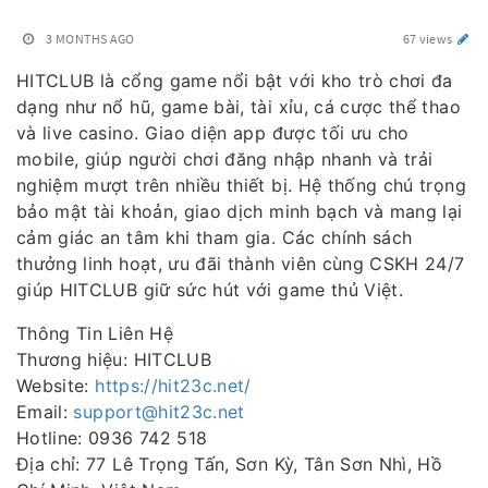
3 MONTHS AGO
67 views
HITCLUB là cổng game nổi bật với kho trò chơi đa
dạng như nổ hũ, game bài, tài xỉu, cá cược thể thao
và live casino. Giao diện app được tối ưu cho
mobile, giúp người chơi đăng nhập nhanh và trải
nghiệm mượt trên nhiều thiết bị. Hệ thống chú trọng
bảo mật tài khoản, giao dịch minh bạch và mang lại
cảm giác an tâm khi tham gia. Các chính sách
thưởng linh hoạt, ưu đãi thành viên cùng CSKH 24/7
giúp HITCLUB giữ sức hút với game thủ Việt.
Thông Tin Liên Hệ
Thương hiệu: HITCLUB
Website:
https://hit23c.net/
Email:
support@hit23c.net
Hotline: 0936 742 518
Địa chỉ: 77 Lê Trọng Tấn, Sơn Kỳ, Tân Sơn Nhì, Hồ