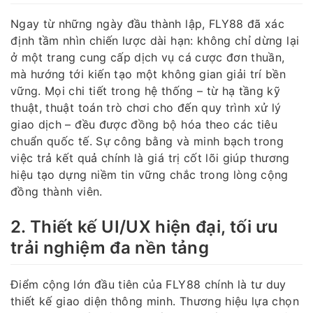
Ngay từ những ngày đầu thành lập, FLY88 đã xác
định tầm nhìn chiến lược dài hạn: không chỉ dừng lại
ở một trang cung cấp dịch vụ cá cược đơn thuần,
mà hướng tới kiến tạo một không gian giải trí bền
vững. Mọi chi tiết trong hệ thống – từ hạ tầng kỹ
thuật, thuật toán trò chơi cho đến quy trình xử lý
giao dịch – đều được đồng bộ hóa theo các tiêu
chuẩn quốc tế. Sự công bằng và minh bạch trong
việc trả kết quả chính là giá trị cốt lõi giúp thương
hiệu tạo dựng niềm tin vững chắc trong lòng cộng
đồng thành viên.
2. Thiết kế UI/UX hiện đại, tối ưu
trải nghiệm đa nền tảng
Điểm cộng lớn đầu tiên của FLY88 chính là tư duy
thiết kế giao diện thông minh. Thương hiệu lựa chọn