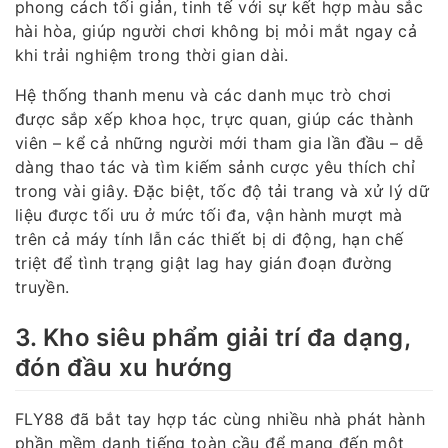
phong cách tối giản, tinh tế với sự kết hợp màu sắc
hài hòa, giúp người chơi không bị mỏi mắt ngay cả
khi trải nghiệm trong thời gian dài.
Hệ thống thanh menu và các danh mục trò chơi
được sắp xếp khoa học, trực quan, giúp các thành
viên – kể cả những người mới tham gia lần đầu – dễ
dàng thao tác và tìm kiếm sảnh cược yêu thích chỉ
trong vài giây. Đặc biệt, tốc độ tải trang và xử lý dữ
liệu được tối ưu ở mức tối đa, vận hành mượt mà
trên cả máy tính lẫn các thiết bị di động, hạn chế
triệt để tình trạng giật lag hay gián đoạn đường
truyền.
3. Kho siêu phẩm giải trí đa dạng,
đón đầu xu hướng
FLY88 đã bắt tay hợp tác cùng nhiều nhà phát hành
phần mềm danh tiếng toàn cầu để mang đến một