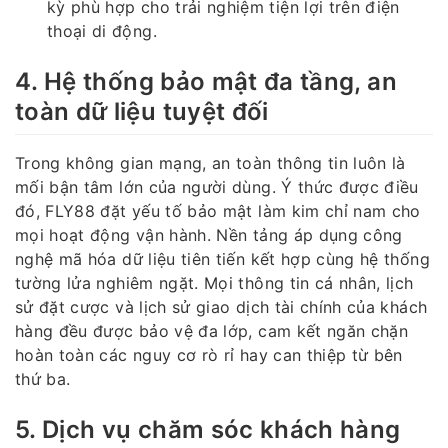
kỳ phù hợp cho trải nghiệm tiện lợi trên điện
thoại di động.
4. Hệ thống bảo mật đa tầng, an
toàn dữ liệu tuyệt đối
Trong không gian mạng, an toàn thông tin luôn là
mối bận tâm lớn của người dùng. Ý thức được điều
đó, FLY88 đặt yếu tố bảo mật làm kim chỉ nam cho
mọi hoạt động vận hành. Nền tảng áp dụng công
nghệ mã hóa dữ liệu tiên tiến kết hợp cùng hệ thống
tường lửa nghiêm ngặt. Mọi thông tin cá nhân, lịch
sử đặt cược và lịch sử giao dịch tài chính của khách
hàng đều được bảo vệ đa lớp, cam kết ngăn chặn
hoàn toàn các nguy cơ rò rỉ hay can thiệp từ bên
thứ ba.
5. Dịch vụ chăm sóc khách hàng