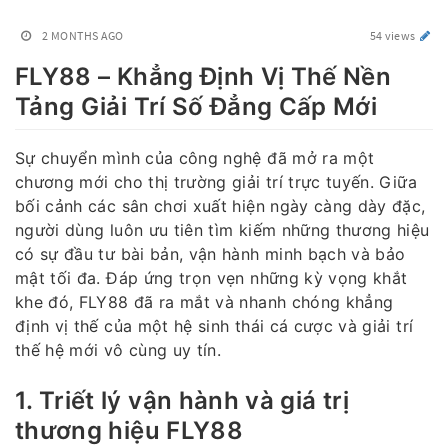
2 MONTHS AGO
54 views
FLY88 – Khẳng Định Vị Thế Nền
Tảng Giải Trí Số Đẳng Cấp Mới
Sự chuyển mình của công nghệ đã mở ra một
chương mới cho thị trường giải trí trực tuyến. Giữa
bối cảnh các sân chơi xuất hiện ngày càng dày đặc,
người dùng luôn ưu tiên tìm kiếm những thương hiệu
có sự đầu tư bài bản, vận hành minh bạch và bảo
mật tối đa. Đáp ứng trọn vẹn những kỳ vọng khắt
khe đó, FLY88 đã ra mắt và nhanh chóng khẳng
định vị thế của một hệ sinh thái cá cược và giải trí
thế hệ mới vô cùng uy tín.
1. Triết lý vận hành và giá trị
thương hiệu FLY88