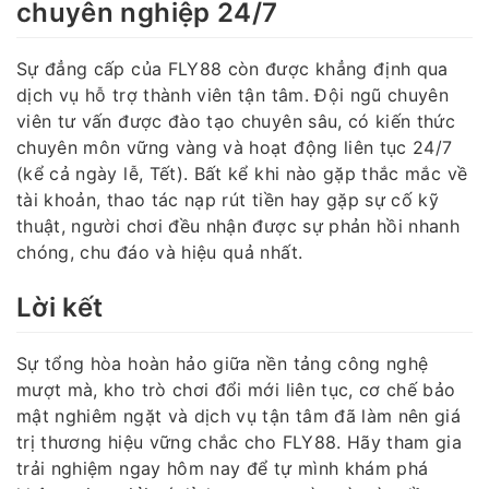
chuyên nghiệp 24/7
Sự đẳng cấp của FLY88 còn được khẳng định qua
dịch vụ hỗ trợ thành viên tận tâm. Đội ngũ chuyên
viên tư vấn được đào tạo chuyên sâu, có kiến thức
chuyên môn vững vàng và hoạt động liên tục 24/7
(kể cả ngày lễ, Tết). Bất kể khi nào gặp thắc mắc về
tài khoản, thao tác nạp rút tiền hay gặp sự cố kỹ
thuật, người chơi đều nhận được sự phản hồi nhanh
chóng, chu đáo và hiệu quả nhất.
Lời kết
Sự tổng hòa hoàn hảo giữa nền tảng công nghệ
mượt mà, kho trò chơi đổi mới liên tục, cơ chế bảo
mật nghiêm ngặt và dịch vụ tận tâm đã làm nên giá
trị thương hiệu vững chắc cho FLY88. Hãy tham gia
trải nghiệm ngay hôm nay để tự mình khám phá