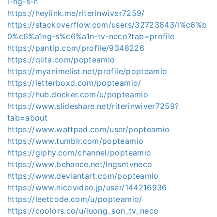
l-ng-s-n
https://heylink.me/riterinwiver7259/
https://stackoverflow.com/users/32723843/l%c6%b
0%c6%a1ng-s%c6%a1n-tv-neco?tab=profile
https://pantip.com/profile/9348226
https://qiita.com/popteamio
https://myanimelist.net/profile/popteamio
https://letterboxd.com/popteamio/
https://hub.docker.com/u/popteamio
https://www.slideshare.net/riterinwiver7259?
tab=about
https://www.wattpad.com/user/popteamio
https://www.tumblr.com/popteamio
https://giphy.com/channel/popteamio
https://www.behance.net/lngsntvneco
https://www.deviantart.com/popteamio
https://www.nicovideo.jp/user/144216936
https://leetcode.com/u/popteamio/
https://coolors.co/u/luong_son_tv_neco