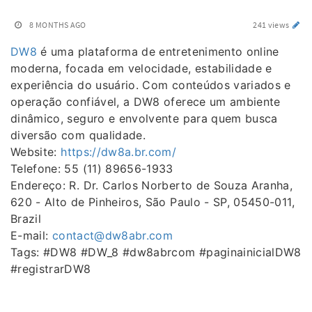
8 MONTHS AGO
241 views
DW8
é uma plataforma de entretenimento online
moderna, focada em velocidade, estabilidade e
experiência do usuário. Com conteúdos variados e
operação confiável, a DW8 oferece um ambiente
dinâmico, seguro e envolvente para quem busca
diversão com qualidade.
Website:
https://dw8a.br.com/
Telefone: 55 (11) 89656-1933
Endereço: R. Dr. Carlos Norberto de Souza Aranha,
620 - Alto de Pinheiros, São Paulo - SP, 05450-011,
Brazil
E-mail:
contact@dw8abr.com
Tags: #DW8 #DW_8 #dw8abrcom #paginainicialDW8
#registrarDW8