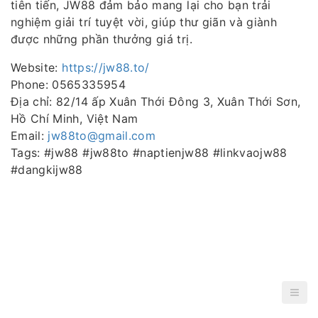
tiên tiến, JW88 đảm bảo mang lại cho bạn trải
nghiệm giải trí tuyệt vời, giúp thư giãn và giành
được những phần thưởng giá trị.
Website:
https://jw88.to/
Phone: 0565335954
Địa chỉ: 82/14 ấp Xuân Thới Đông 3, Xuân Thới Sơn,
Hồ Chí Minh, Việt Nam
Email:
jw88to@gmail.com
Tags: #jw88 #jw88to #naptienjw88 #linkvaojw88
#dangkijw88