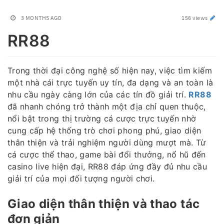
3 MONTHS AGO
156 views
RR88
Trong thời đại công nghệ số hiện nay, việc tìm kiếm
một nhà cái trực tuyến uy tín, đa dạng và an toàn là
nhu cầu ngày càng lớn của các tín đồ giải trí.
RR88
đã nhanh chóng trở thành một địa chỉ quen thuộc,
nổi bật trong thị trường cá cược trực tuyến nhờ
cung cấp hệ thống trò chơi phong phú, giao diện
thân thiện và trải nghiệm người dùng mượt mà. Từ
cá cược thể thao, game bài đổi thưởng, nổ hũ đến
casino live hiện đại, RR88 đáp ứng đầy đủ nhu cầu
giải trí của mọi đối tượng người chơi.
Giao diện thân thiện và thao tác
đơn giản