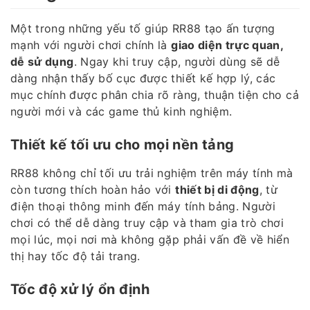
Một trong những yếu tố giúp RR88 tạo ấn tượng
mạnh với người chơi chính là
giao diện trực quan,
dễ sử dụng
. Ngay khi truy cập, người dùng sẽ dễ
dàng nhận thấy bố cục được thiết kế hợp lý, các
mục chính được phân chia rõ ràng, thuận tiện cho cả
người mới và các game thủ kinh nghiệm.
Thiết kế tối ưu cho mọi nền tảng
RR88 không chỉ tối ưu trải nghiệm trên máy tính mà
còn tương thích hoàn hảo với
thiết bị di động
, từ
điện thoại thông minh đến máy tính bảng. Người
chơi có thể dễ dàng truy cập và tham gia trò chơi
mọi lúc, mọi nơi mà không gặp phải vấn đề về hiển
thị hay tốc độ tải trang.
Tốc độ xử lý ổn định