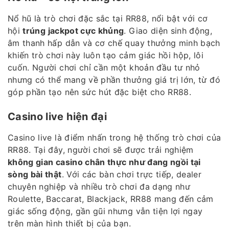
Nổ hũ là trò chơi đặc sắc tại RR88, nổi bật với cơ
hội
trúng jackpot cực khủng
. Giao diện sinh động,
âm thanh hấp dẫn và cơ chế quay thưởng minh bạch
khiến trò chơi này luôn tạo cảm giác hồi hộp, lôi
cuốn. Người chơi chỉ cần một khoản đầu tư nhỏ
nhưng có thể mang về phần thưởng giá trị lớn, từ đó
góp phần tạo nên sức hút đặc biệt cho RR88.
Casino live hiện đại
Casino live là điểm nhấn trong hệ thống trò chơi của
RR88. Tại đây, người chơi sẽ được trải nghiệm
không gian casino chân thực như đang ngồi tại
sòng bài thật
. Với các bàn chơi trực tiếp, dealer
chuyên nghiệp và nhiều trò chơi đa dạng như
Roulette, Baccarat, Blackjack, RR88 mang đến cảm
giác sống động, gần gũi nhưng vẫn tiện lợi ngay
trên màn hình thiết bị của bạn.