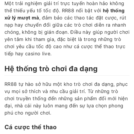
Một trải nghiệm giải trí trực tuyến hoàn hảo không
thể thiếu yếu tố tốc độ. RR88 nổi bật với
hệ thống
xử lý mượt mà
, đảm bảo các thao tác đặt cược, rút
nạp hay chuyển đổi giữa các trò chơi diễn ra nhanh
chóng, không bị gián đoạn. Điều này giúp người chơi
yên tâm khi tham gia, đặc biệt là trong những trò
chơi yêu cầu tốc độ cao như cá cược thể thao trực
tiếp hay casino live.
Hệ thống trò chơi đa dạng
RR88 tự hào sở hữu một kho trò chơi đa dạng, phục
vụ mọi sở thích và nhu cầu giải trí. Từ những trò
chơi truyền thống đến những sản phẩm đổi mới hiện
đại, nhà cái này luôn mang đến sự lựa chọn phong
phú cho người chơi.
Cá cược thể thao