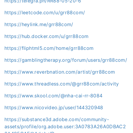
https://telegra.ph/RR88-05-20-6
https://leetcode.com/u/grr88com/
https://heylink.me/grr88com/
https://hub.docker.com/u/grr88com
https://fliphtml5.com/home/grr88com
https://gamblingtherapy.org/forum/users/grr88com/
https://www.reverbnation.com/artist/grr88com
https://www.threadless.com/@grr88com/activity
https://www.skool.com/@nha-cai-rr-8084
https://www.nicovideo.jp/user/144320948
https://substance3d.adobe.com/community-
assets/profile/org.adobe.user:3A0783A26A0DBAC2