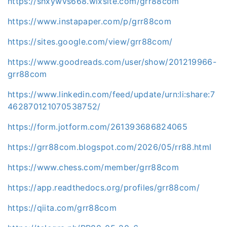
https://shxywvs668.wixsite.com/grr88com
https://www.instapaper.com/p/grr88com
https://sites.google.com/view/grr88com/
https://www.goodreads.com/user/show/201219966-
grr88com
https://www.linkedin.com/feed/update/urn:li:share:7
462870121070538752/
https://form.jotform.com/261393686824065
https://grr88com.blogspot.com/2026/05/rr88.html
https://www.chess.com/member/grr88com
https://app.readthedocs.org/profiles/grr88com/
https://qiita.com/grr88com