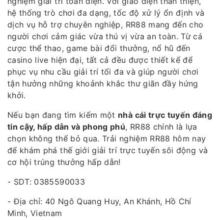
nghiệm giải trí toàn diện. Với giao diện thân thiện,
hệ thống trò chơi đa dạng, tốc độ xử lý ổn định và
dịch vụ hỗ trợ chuyên nghiệp, RR88 mang đến cho
người chơi cảm giác vừa thú vị vừa an toàn. Từ cá
cược thể thao, game bài đổi thưởng, nổ hũ đến
casino live hiện đại, tất cả đều được thiết kế để
phục vụ nhu cầu giải trí tối đa và giúp người chơi
tận hưởng những khoảnh khắc thư giãn đầy hứng
khởi.
Nếu bạn đang tìm kiếm một
nhà cái trực tuyến đáng
tin cậy, hấp dẫn và phong phú
, RR88 chính là lựa
chọn không thể bỏ qua. Trải nghiệm RR88 hôm nay
để khám phá thế giới giải trí trực tuyến sôi động và
cơ hội trúng thưởng hấp dẫn!
- SDT: 0385590033
- Địa chỉ: 40 Ngô Quang Huy, An Khánh, Hồ Chí
Minh, Vietnam