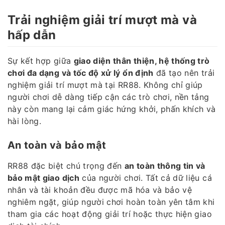
Trải nghiệm giải trí mượt mà và
hấp dẫn
Sự kết hợp giữa
giao diện thân thiện, hệ thống trò
chơi đa dạng và tốc độ xử lý ổn định
đã tạo nên trải
nghiệm giải trí mượt mà tại RR88. Không chỉ giúp
người chơi dễ dàng tiếp cận các trò chơi, nền tảng
này còn mang lại cảm giác hứng khởi, phấn khích và
hài lòng.
An toàn và bảo mật
RR88 đặc biệt chú trọng đến
an toàn thông tin và
bảo mật giao dịch
của người chơi. Tất cả dữ liệu cá
nhân và tài khoản đều được mã hóa và bảo vệ
nghiêm ngặt, giúp người chơi hoàn toàn yên tâm khi
tham gia các hoạt động giải trí hoặc thực hiện giao