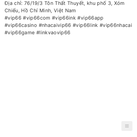
Địa chỉ: 76/19/3 Tôn Thất Thuyết, khu phố 3, Xóm
Chiếu, Hồ Chí Minh, Việt Nam
#vip66 #vip66com #vip66ink #vip66app
#vip66casino #nhacaivip66 #vip66link #vip66nhacai
#vip66game #linkvaovip66