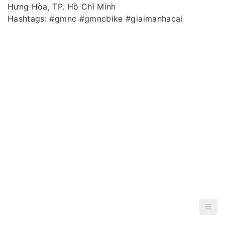
Hưng Hòa, TP. Hồ Chí Minh
Hashtags: #gmnc #gmncbike #giaimanhacai