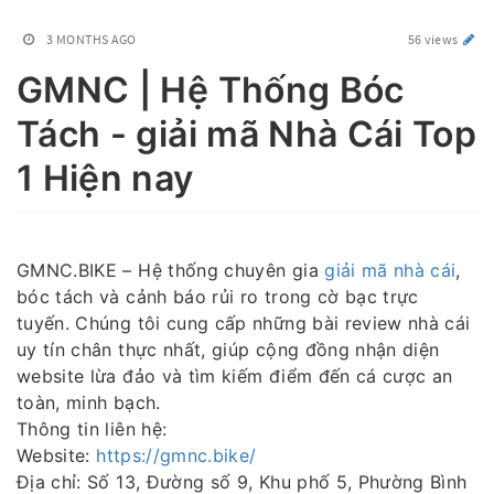
3 MONTHS AGO
56 views
GMNC | Hệ Thống Bóc
Tách - giải mã Nhà Cái Top
1 Hiện nay
GMNC.BIKE – Hệ thống chuyên gia
giải mã nhà cái
,
bóc tách và cảnh báo rủi ro trong cờ bạc trực
tuyến. Chúng tôi cung cấp những bài review nhà cái
uy tín chân thực nhất, giúp cộng đồng nhận diện
website lừa đảo và tìm kiếm điểm đến cá cược an
toàn, minh bạch.
Thông tin liên hệ:
Website:
https://gmnc.bike/
Địa chỉ: Số 13, Đường số 9, Khu phố 5, Phường Bình